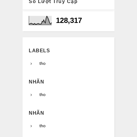
Số Lượt Truy Cập
128,317
LABELS
tho
NHÃN
tho
NHÃN
tho