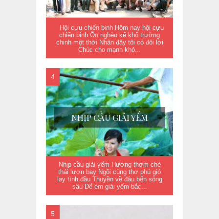
Hội cựu chiến binh Hôm nay hội cựu
chiến binh Ôn nghèo kể khổ trường
chinh một thời Nhân đây tôi có đôi lời
Chúc cho mạnh khỏ...
NHỊP CẦU GIẢI YẾM
Nhịp cầu giải yếm Hương thơm chè
thái lượn bay Ngồi cùng thơ phú gió
lay tình đầu Thuyền về đậu bến sông
sâu Để em giải yếm bắc...