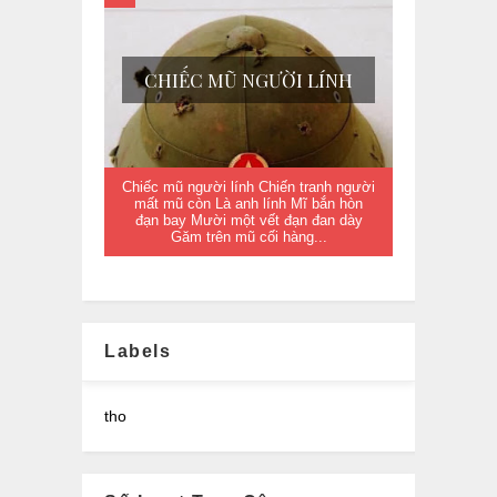
CHIẾC MŨ NGƯỜI LÍNH
Chiếc mũ người lính Chiến tranh người
mất mũ còn Là anh lính Mĩ bắn hòn
đạn bay Mười một vết đạn đan dày
Găm trên mũ cối hàng...
Labels
tho