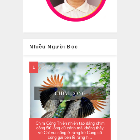
Nhiều Người Đọc
CHIM CÔNG
Chim Công Thiên nhiên tạo dáng chim
công Đủ lông đủ cánh mà không thấy
về Chỉ vui sống ở rừng kề Cùng cô
công gái bên lề rừng h...