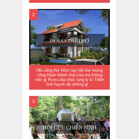
HỒI CÔNG THỢ
Hồi công thợ Hôm nay hồi thợ mừng
công Hoàn thành nhà cửa mà không
việc gì Rượu bia chúc tụng ly kì Thắm
tình huynh đệ những gì ...
HỘI CỰU CHIẾN BINH