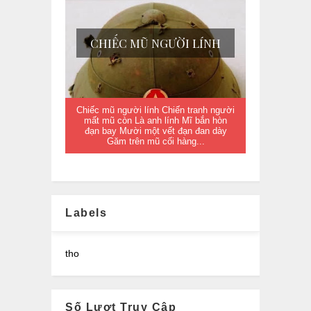
CHIẾC MŨ NGƯỜI LÍNH
Chiếc mũ người lính Chiến tranh người
mất mũ còn Là anh lính Mĩ bắn hòn
đạn bay Mười một vết đạn đan dày
Găm trên mũ cối hàng...
Labels
tho
Số Lượt Truy Cập