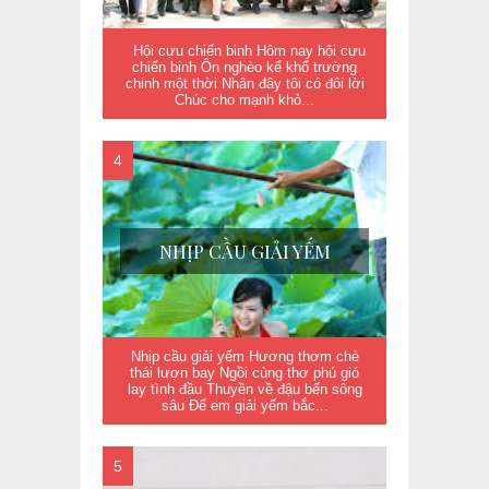
Hội cựu chiến binh Hôm nay hội cựu
chiến binh Ôn nghèo kể khổ trường
chinh một thời Nhân đây tôi có đôi lời
Chúc cho mạnh khỏ...
NHỊP CẦU GIẢI YẾM
Nhịp cầu giải yếm Hương thơm chè
thái lượn bay Ngồi cùng thơ phú gió
lay tình đầu Thuyền về đậu bến sông
sâu Để em giải yếm bắc...