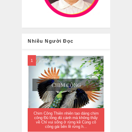
Nhiều Người Đọc
CHIM CÔNG
Chim Công Thiên nhiên tạo dáng chim
công Đủ lông đủ cánh mà không thấy
về Chỉ vui sống ở rừng kề Cùng cô
công gái bên lề rừng h...