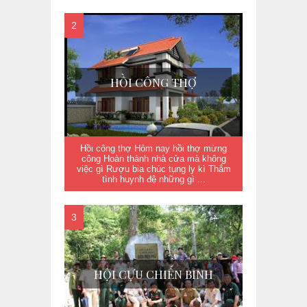
HỒI CÔNG THỢ
Hồi công thợ Hôm nay hồi thợ mừng
công Hoàn thành nhà cửa mà không
việc gì Rượu bia chúc tụng ly kì Thắm
tình huynh đệ những gì ...
HỘI CỰU CHIẾN BINH