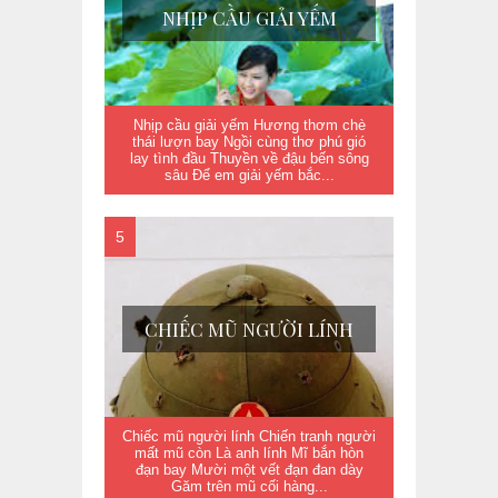
NHỊP CẦU GIẢI YẾM
Nhịp cầu giải yếm Hương thơm chè
thái lượn bay Ngồi cùng thơ phú gió
lay tình đầu Thuyền về đậu bến sông
sâu Để em giải yếm bắc...
CHIẾC MŨ NGƯỜI LÍNH
Chiếc mũ người lính Chiến tranh người
mất mũ còn Là anh lính Mĩ bắn hòn
đạn bay Mười một vết đạn đan dày
Găm trên mũ cối hàng...