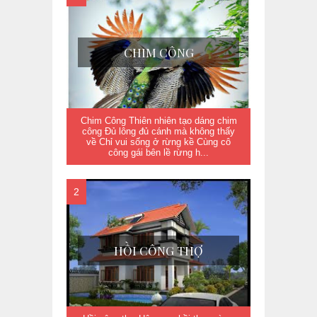
CHIM CÔNG
Chim Công Thiên nhiên tạo dáng chim
công Đủ lông đủ cánh mà không thấy
về Chỉ vui sống ở rừng kề Cùng cô
công gái bên lề rừng h...
HỒI CÔNG THỢ