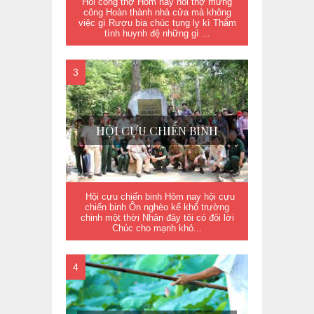
Hồi công thợ Hôm nay hồi thợ mừng
công Hoàn thành nhà cửa mà không
việc gì Rượu bia chúc tụng ly kì Thắm
tình huynh đệ những gì ...
HỘI CỰU CHIẾN BINH
Hội cựu chiến binh Hôm nay hội cựu
chiến binh Ôn nghèo kể khổ trường
chinh một thời Nhân đây tôi có đôi lời
Chúc cho mạnh khỏ...