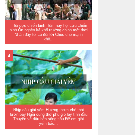
Hội cựu chiến binh Hôm nay hội cựu chiến
binh Ôn nghèo kể khổ trường chinh một thời
Nhân đây tôi có đôi lời Chúc cho mạnh
khỏ...
NHỊP CẦU GIẢI YẾM
Nhịp cầu giải yếm Hương thơm chè thái
lượn bay Ngồi cùng thơ phú gió lay tình đầu
Thuyền về đậu bến sông sâu Để em giải
yếm bắc...