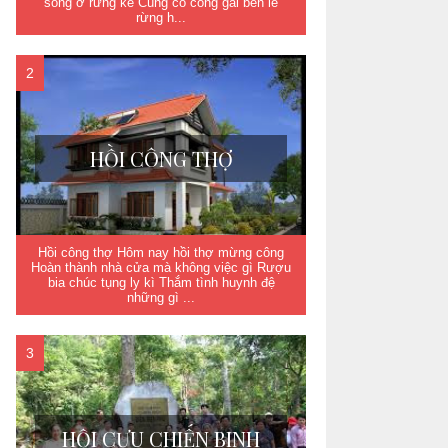
sống ở rừng kề Cùng cô công gái bên lề
rừng h...
HỒI CÔNG THỢ
Hồi công thợ Hôm nay hồi thợ mừng công
Hoàn thành nhà cửa mà không việc gì Rượu
bia chúc tụng ly kì Thắm tình huynh đệ
những gì ...
HỘI CỰU CHIẾN BINH