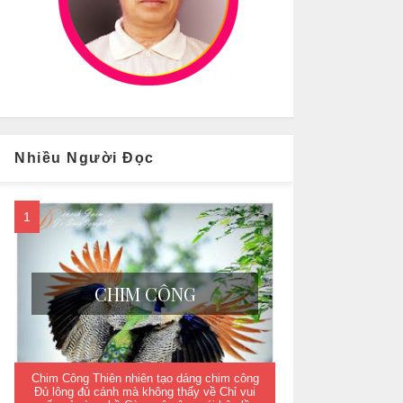
Nhiều Người Đọc
CHIM CÔNG
Chim Công Thiên nhiên tạo dáng chim công
Đủ lông đủ cánh mà không thấy về Chỉ vui