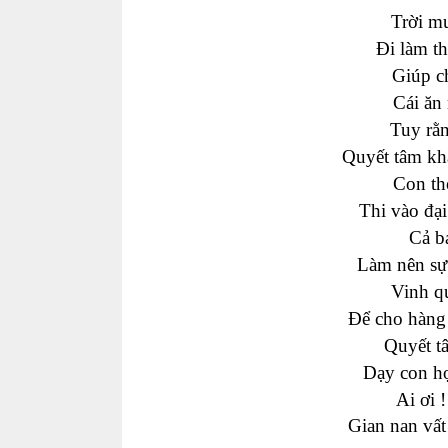
Trời mư
Đi làm th
Giúp c
Cái ăn 
Tuy rằ
Quyết tâm kh
Con th
Thi vào đại
Cả b
Làm nên sự
Vinh qu
Để cho hàng
Quyết tâ
Dạy con họ
Ai ơi 
Gian nan vất