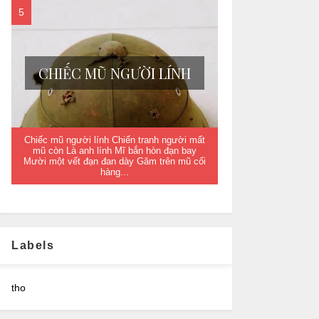
CHIẾC MŨ NGƯỜI LÍNH
Chiếc mũ người lính Chiến tranh người mất
mũ còn Là anh lính Mĩ bắn hòn đạn bay
Mười một vết đạn đan dày Găm trên mũ cối
hàng...
Labels
tho