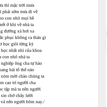
a thì mặc trời mưa
ì phải sớm trưa đi về
ho con nhỏ mọi bề
nết ở khi về nhà ta
ng đường xá hơi xa
ắc phục không ca thán gì
ơ học giỏi từng kỳ
 học nhất nhì của khoa
a con nhỏ nhà ta
 nghiệp ông cha tự hào
ang bái tổ thế nào
 xóm mời chào chúng ta
m cao trí người cha
c tập mà ta nên người
! xin chớ chây lười
 vả nên người hôm nay./