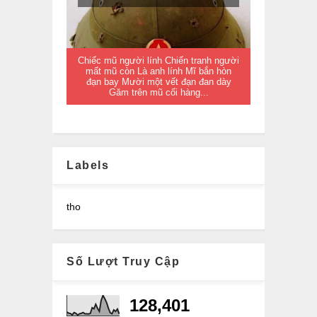
Chiếc mũ người lính Chiến tranh người
mất mũ còn Là anh lính Mĩ bắn hòn
đạn bay Mười một vết đạn đan dày
Găm trên mũ cối hàng...
Labels
tho
Số Lượt Truy Cập
128,401