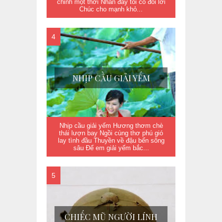
chinh một thời Nhân đây tôi có đôi lời
Chúc cho mạnh khỏ...
NHỊP CẦU GIẢI YẾM
Nhịp cầu giải yếm Hương thơm chè
thái lượn bay Ngồi cùng thơ phú gió
lay tình đầu Thuyền về đậu bến sông
sâu Để em giải yếm bắc...
CHIẾC MŨ NGƯỜI LÍNH