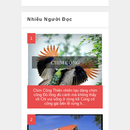
Nhiều Người Đọc
CHIM CÔNG
Chim Công Thiên nhiên tạo dáng chim
công Đủ lông đủ cánh mà không thấy
về Chỉ vui sống ở rừng kề Cùng cô
công gái bên lề rừng h...