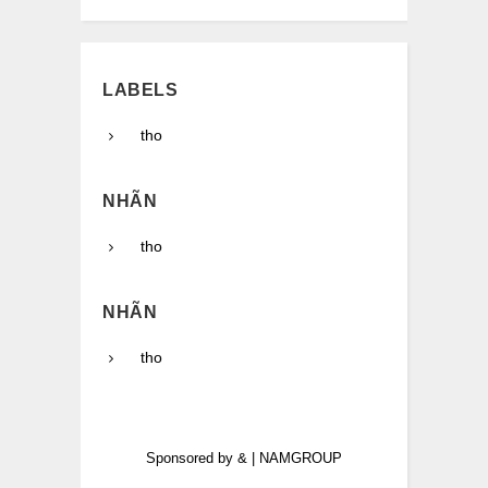
LABELS
tho
NHÃN
tho
NHÃN
tho
Sponsored by
&
|
NAMGROUP