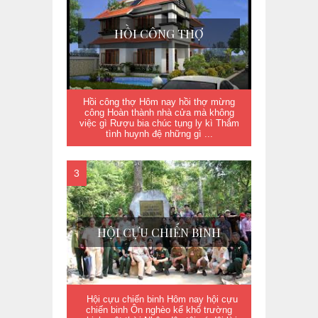
HỒI CÔNG THỢ
Hồi công thợ Hôm nay hồi thợ mừng
công Hoàn thành nhà cửa mà không
việc gì Rượu bia chúc tụng ly kì Thắm
tình huynh đệ những gì ...
HỘI CỰU CHIẾN BINH
Hội cựu chiến binh Hôm nay hội cựu
chiến binh Ôn nghèo kể khổ trường