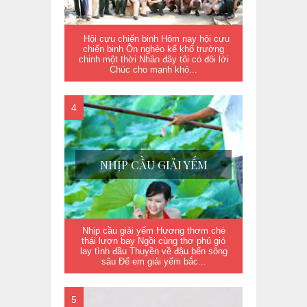
Hội cựu chiến binh Hôm nay hội cựu
chiến binh Ôn nghèo kể khổ trường
chinh một thời Nhân đây tôi có đôi lời
Chúc cho mạnh khỏ...
NHỊP CẦU GIẢI YẾM
Nhịp cầu giải yếm Hương thơm chè
thái lượn bay Ngồi cùng thơ phú gió
lay tình đầu Thuyền về đậu bến sông
sâu Để em giải yếm bắc...