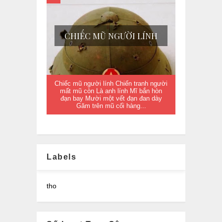
CHIẾC MŨ NGƯỜI LÍNH
Chiếc mũ người lính Chiến tranh người
mất mũ còn Là anh lính Mĩ bắn hòn
đạn bay Mười một vết đạn đan dày
Găm trên mũ cối hàng...
Labels
tho