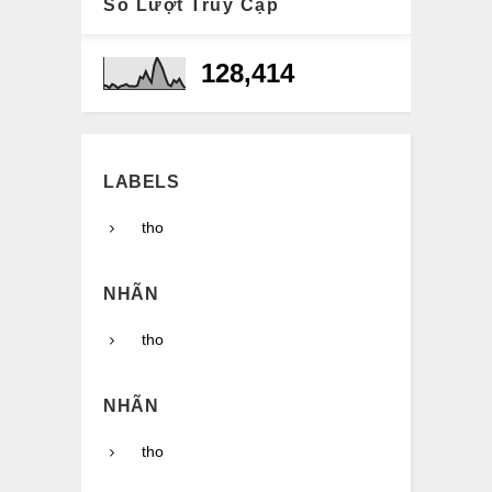
Số Lượt Truy Cập
128,414
LABELS
tho
NHÃN
tho
NHÃN
tho