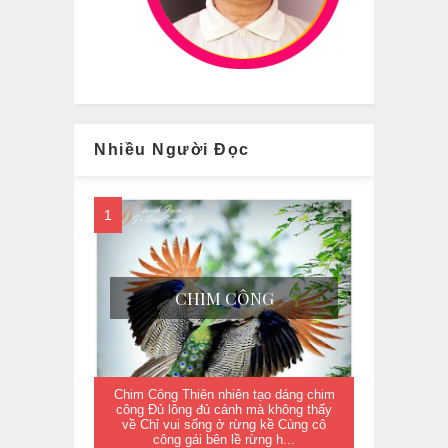
Nhiều Người Đọc
CHIM CÔNG
Chim Công Thiên nhiên tạo dáng chim
công Đủ lông đủ cánh mà không thấy
về Chỉ vui sống ở rừng kề Cùng cô
công gái bên lề rừng h...