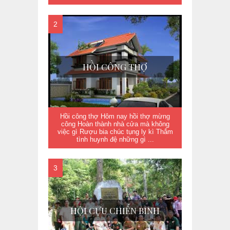
HỒI CÔNG THỢ
Hồi công thợ Hôm nay hồi thợ mừng
công Hoàn thành nhà cửa mà không
việc gì Rượu bia chúc tụng ly kì Thắm
tình huynh đệ những gì ...
HỘI CỰU CHIẾN BINH