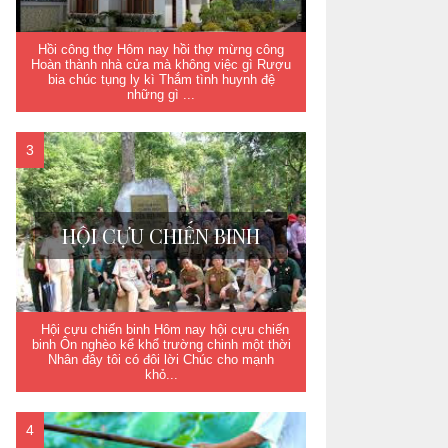
Hồi công thợ Hôm nay hồi thợ mừng công
Hoàn thành nhà cửa mà không việc gì Rượu
bia chúc tụng ly kì Thắm tình huynh đệ
những gì ...
HỘI CỰU CHIẾN BINH
Hội cựu chiến binh Hôm nay hội cựu chiến
binh Ôn nghèo kể khổ trường chinh một thời
Nhân đây tôi có đôi lời Chúc cho mạnh
khỏ...