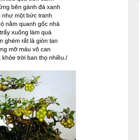
đứng bên gành đá xanh
h như một bức tranh
cỏ nằm quanh gốc nhà
 trẩy xuống làm quà
 ghém rất là giòn tan
ờng mỡ máu vô can
khỏe trời ban thọ nhiều./