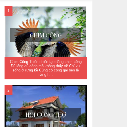
CHIM CÔNG
Chim Công Thiên nhiên tạo dáng chim công
Đủ lông đủ cánh mà không thấy về Chỉ vui
sống ở rừng kề Cùng cô công gái bên lề
rừng h...
HỒI CÔNG THỢ