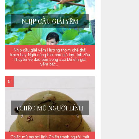
NHỊP CẦU GIẢI YẾM
Nhịp cầu giải yếm Hương thơm chè thái
lượn bay Ngồi cùng thơ phú gió lay tình đầu
Thuyền về đậu bến sông sâu Để em giải
yếm bắc...
CHIẾC MŨ NGƯỜI LÍNH
Chiếc mũ người lính Chiến tranh người mất