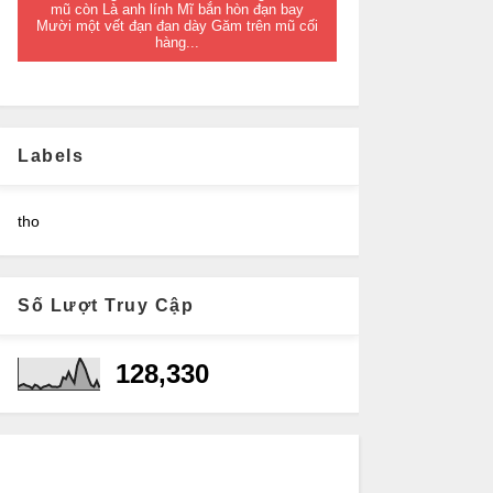
mũ còn Là anh lính Mĩ bắn hòn đạn bay
Mười một vết đạn đan dày Găm trên mũ cối
hàng...
Labels
tho
Số Lượt Truy Cập
128,330