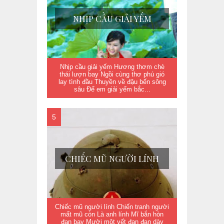
NHỊP CẦU GIẢI YẾM
Nhịp cầu giải yếm Hương thơm chè
thái lượn bay Ngồi cùng thơ phú gió
lay tình đầu Thuyền về đậu bến sông
sâu Để em giải yếm bắc...
CHIẾC MŨ NGƯỜI LÍNH
Chiếc mũ người lính Chiến tranh người
mất mũ còn Là anh lính Mĩ bắn hòn
đạn bay Mười một vết đạn đan dày