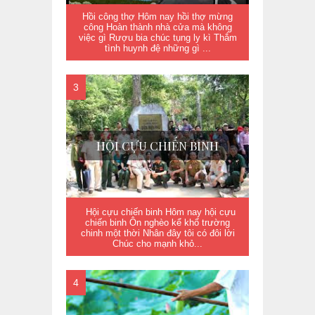
Hồi công thợ Hôm nay hồi thợ mừng
công Hoàn thành nhà cửa mà không
việc gì Rượu bia chúc tụng ly kì Thắm
tình huynh đệ những gì ...
HỘI CỰU CHIẾN BINH
Hội cựu chiến binh Hôm nay hội cựu
chiến binh Ôn nghèo kể khổ trường
chinh một thời Nhân đây tôi có đôi lời
Chúc cho mạnh khỏ...