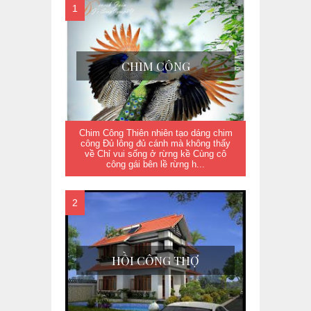
CHIM CÔNG
Chim Công Thiên nhiên tạo dáng chim
công Đủ lông đủ cánh mà không thấy
về Chỉ vui sống ở rừng kề Cùng cô
công gái bên lề rừng h...
HỒI CÔNG THỢ