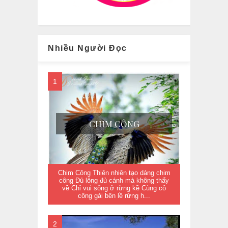
Nhiều Người Đọc
CHIM CÔNG
Chim Công Thiên nhiên tạo dáng chim
công Đủ lông đủ cánh mà không thấy
về Chỉ vui sống ở rừng kề Cùng cô
công gái bên lề rừng h...