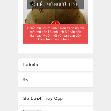
CHIẾC MŨ NGƯỜI LÍNH
Chiếc mũ người lính Chiến tranh người
mất mũ còn Là anh lính Mĩ bắn hòn
đạn bay Mười một vết đạn đan dày
Găm trên mũ cối hàng...
Labels
tho
Số Lượt Truy Cập