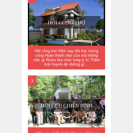
HỒI CÔNG THỢ
Hồi công thợ Hôm nay hồi thợ mừng
công Hoàn thành nhà cửa mà không
việc gì Rượu bia chúc tụng ly kì Thắm
tình huynh đệ những gì ...
HỘI CỰU CHIẾN BINH