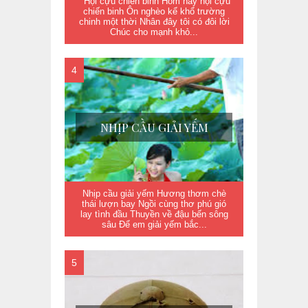
Hội cựu chiến binh Hôm nay hội cựu
chiến binh Ôn nghèo kể khổ trường
chinh một thời Nhân đây tôi có đôi lời
Chúc cho mạnh khỏ...
NHỊP CẦU GIẢI YẾM
Nhịp cầu giải yếm Hương thơm chè
thái lượn bay Ngồi cùng thơ phú gió
lay tình đầu Thuyền về đậu bến sông
sâu Để em giải yếm bắc...