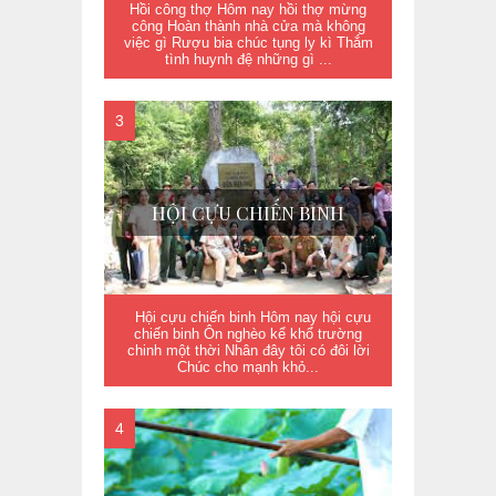
Hồi công thợ Hôm nay hồi thợ mừng
công Hoàn thành nhà cửa mà không
việc gì Rượu bia chúc tụng ly kì Thắm
tình huynh đệ những gì ...
HỘI CỰU CHIẾN BINH
Hội cựu chiến binh Hôm nay hội cựu
chiến binh Ôn nghèo kể khổ trường
chinh một thời Nhân đây tôi có đôi lời
Chúc cho mạnh khỏ...