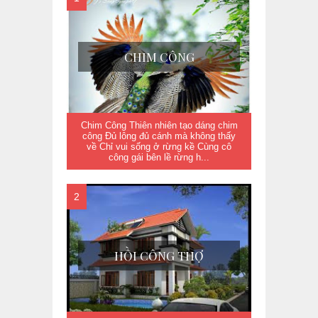
CHIM CÔNG
Chim Công Thiên nhiên tạo dáng chim
công Đủ lông đủ cánh mà không thấy
về Chỉ vui sống ở rừng kề Cùng cô
công gái bên lề rừng h...
HỒI CÔNG THỢ