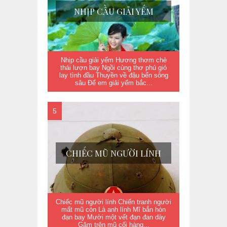
NHỊP CẦU GIẢI YẾM
Nhịp cầu giải yếm Hương thơm chè
thái lượn bay Ngồi cùng thơ phú gió
lay tình đầu Thuyền về đậu bến sông
sâu Để em giải yếm bắc...
CHIẾC MŨ NGƯỜI LÍNH
Chiếc mũ người lính Chiến tranh người
mất mũ còn Là anh lính Mĩ bắn hòn
đạn bay Mười một vết đạn đan dày
Găm trên mũ cối hàng...