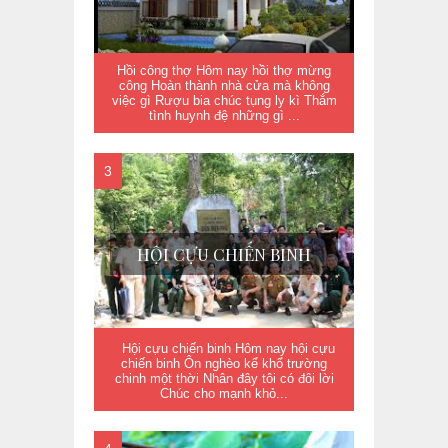
Hồi công thợ Hôm nay hồi thợ mừng
công Hoàn thành nhà cửa mà không
việc gì Rượu bia chúc tụng ly kì Thắm
tình huynh đệ những gì ...
HỘI CỰU CHIẾN BINH
Hội cựu chiến binh Hôm nay hội cựu
chiến binh Ôn nghèo kể khổ trường
chinh một thời Nhân đây tôi có đôi lời
Chúc cho mạnh khỏ...