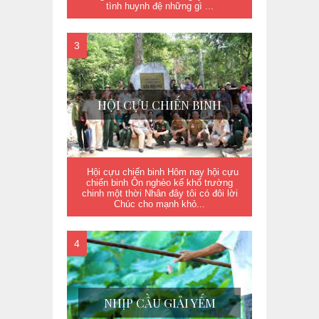
tình huynh đệ những gì ...
HỘI CỰU CHIẾN BINH
Hội cựu chiến binh Hôm nay hội cựu
chiến binh Ôn nghèo kể khổ trường
chinh một thời Nhân đây tôi có đôi lời
Chúc cho mạnh khỏ...
NHỊP CẦU GIẢI YẾM