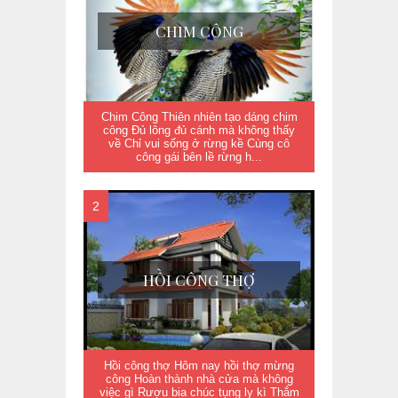
CHIM CÔNG
Chim Công Thiên nhiên tạo dáng chim
công Đủ lông đủ cánh mà không thấy
về Chỉ vui sống ở rừng kề Cùng cô
công gái bên lề rừng h...
HỒI CÔNG THỢ
Hồi công thợ Hôm nay hồi thợ mừng
công Hoàn thành nhà cửa mà không
việc gì Rượu bia chúc tụng ly kì Thắm