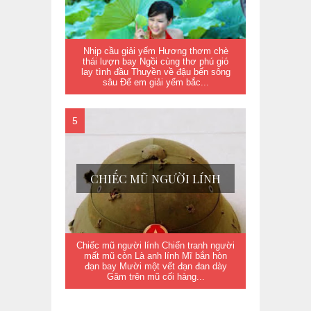
Nhịp cầu giải yếm Hương thơm chè
thái lượn bay Ngồi cùng thơ phú gió
lay tình đầu Thuyền về đậu bến sông
sâu Để em giải yếm bắc...
CHIẾC MŨ NGƯỜI LÍNH
Chiếc mũ người lính Chiến tranh người
mất mũ còn Là anh lính Mĩ bắn hòn
đạn bay Mười một vết đạn đan dày
Găm trên mũ cối hàng...