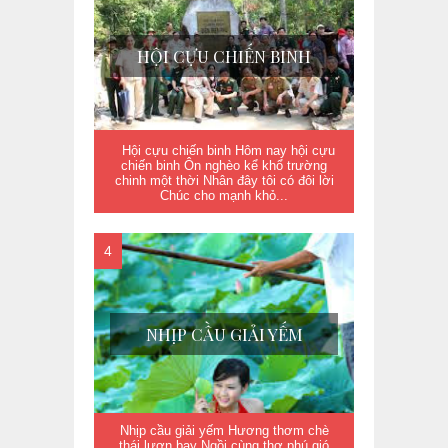
HỘI CỰU CHIẾN BINH
Hội cựu chiến binh Hôm nay hội cựu
chiến binh Ôn nghèo kể khổ trường
chinh một thời Nhân đây tôi có đôi lời
Chúc cho mạnh khỏ...
NHỊP CẦU GIẢI YẾM
Nhịp cầu giải yếm Hương thơm chè
thái lượn bay Ngồi cùng thơ phú gió