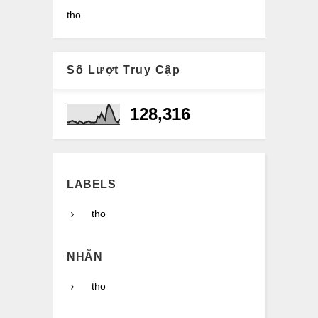
tho
Số Lượt Truy Cập
128,316
LABELS
tho
NHÃN
tho