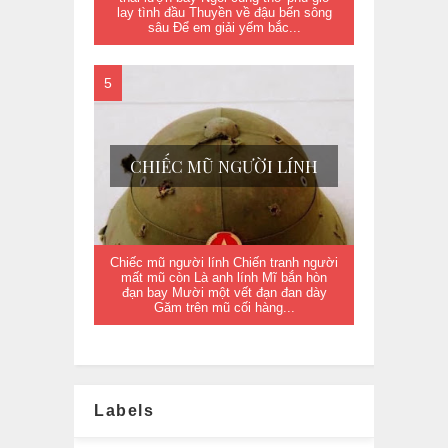
lay tình đầu Thuyền về đậu bến sông
sâu Để em giải yếm bắc...
CHIẾC MŨ NGƯỜI LÍNH
Chiếc mũ người lính Chiến tranh người
mất mũ còn Là anh lính Mĩ bắn hòn
đạn bay Mười một vết đạn đan dày
Găm trên mũ cối hàng...
Labels