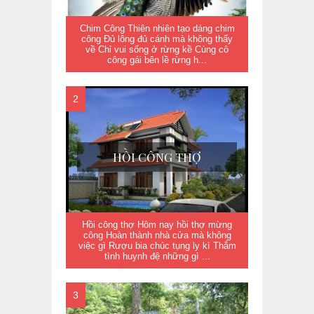
Chim Công Thiên nhiên tạo dáng chim
công Đủ lông đủ cánh mà không thấy
về Chỉ vui sống ở rừng kề Cùng cô
công gái bên lề rừng h...
HỒI CÔNG THỢ
Hồi công thợ Hôm nay hồi thợ mừng
công Hoàn thành nhà cửa mà không
việc gì Rượu bia chúc tụng ly kì Thắm
tình huynh đệ những gì ...