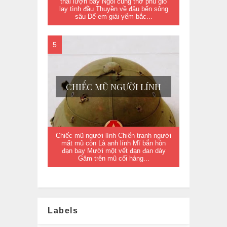
thái lượn bay Ngồi cùng thơ phú gió
lay tình đầu Thuyền về đậu bến sông
sâu Để em giải yếm bắc...
CHIẾC MŨ NGƯỜI LÍNH
Chiếc mũ người lính Chiến tranh người
mất mũ còn Là anh lính Mĩ bắn hòn
đạn bay Mười một vết đạn đan dày
Găm trên mũ cối hàng...
Labels