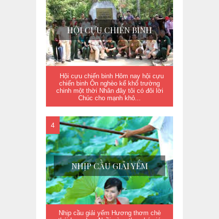
HỘI CỰU CHIẾN BINH
Hội cựu chiến binh Hôm nay hội cựu
chiến binh Ôn nghèo kể khổ trường
chinh một thời Nhân đây tôi có đôi lời
Chúc cho mạnh khỏ...
NHỊP CẦU GIẢI YẾM
Nhịp cầu giải yếm Hương thơm chè