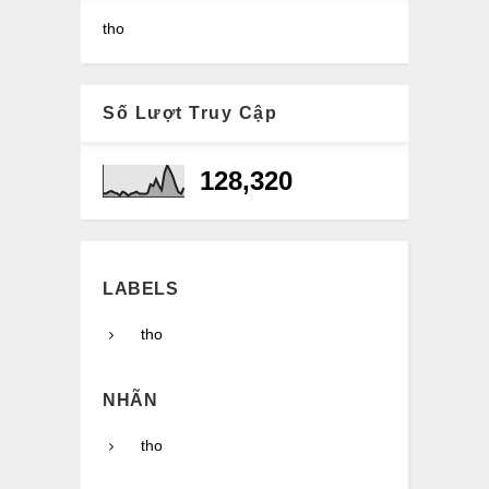
tho
Số Lượt Truy Cập
128,320
LABELS
tho
NHÃN
tho