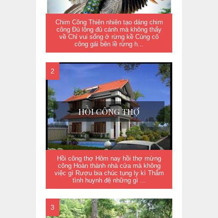
Chim Công Thiên nhiên tạo dáng chim
công Đủ lông đủ cánh mà không thấy
về Chỉ vui sống ở rừng kề Cùng cô
công gái bên lề rừng h...
HỒI CÔNG THỢ
Hồi công thợ Hôm nay hồi thợ mừng
công Hoàn thành nhà cửa mà không
việc gì Rượu bia chúc tụng ly kì Thắm
tình huynh đệ những gì ...