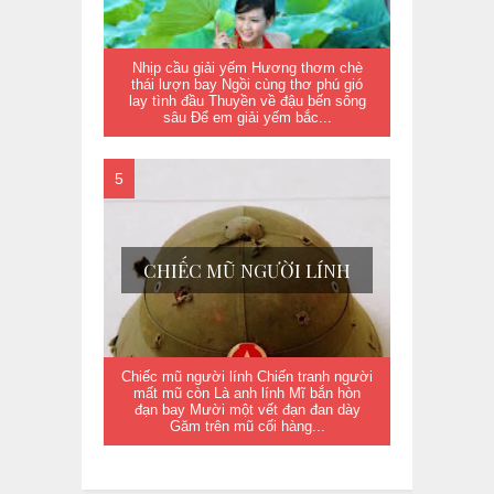
Nhịp cầu giải yếm Hương thơm chè
thái lượn bay Ngồi cùng thơ phú gió
lay tình đầu Thuyền về đậu bến sông
sâu Để em giải yếm bắc...
CHIẾC MŨ NGƯỜI LÍNH
Chiếc mũ người lính Chiến tranh người
mất mũ còn Là anh lính Mĩ bắn hòn
đạn bay Mười một vết đạn đan dày
Găm trên mũ cối hàng...