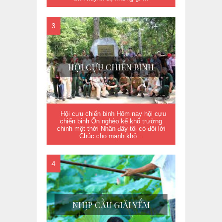
HỘI CỰU CHIẾN BINH
Hội cựu chiến binh Hôm nay hội cựu
chiến binh Ôn nghèo kể khổ trường
chinh một thời Nhân đây tôi có đôi lời
Chúc cho mạnh khỏ...
NHỊP CẦU GIẢI YẾM