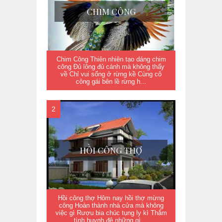
CHIM CÔNG
Chim Công Thiên nhiên tạo dáng chim
công Đủ lông đủ cánh mà không thấy
về Chỉ vui sống ở rừng kề Cùng cô
công gái bên lề rừng h...
HỒI CÔNG THỢ
Hồi công thợ Hôm nay hồi thợ mừng
công Hoàn thành nhà cửa mà không
việc gì Rượu bia chúc tụng ly kì Thắm
tình huynh đệ những gì ...