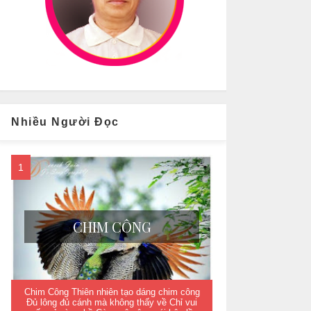
Nhiều Người Đọc
CHIM CÔNG
Chim Công Thiên nhiên tạo dáng chim công
Đủ lông đủ cánh mà không thấy về Chỉ vui