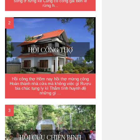
sống ở rừng kề Cùng cô công gái bên lề
rừng h...
HỒI CÔNG THỢ
Hồi công thợ Hôm nay hồi thợ mừng công
Hoàn thành nhà cửa mà không việc gì Rượu
bia chúc tụng ly kì Thắm tình huynh đệ
những gì ...
HỘI CỰU CHIẾN BINH