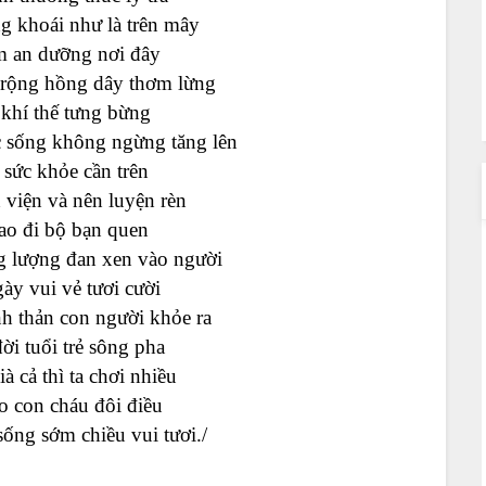
g khoái như là trên mây
m an dưỡng nơi đây
rộng hồng dây thơm lừng
 khí thế tưng bừng
 sống không ngừng tăng lên
 sức khỏe cần trên
 viện và nên luyện rèn
ao đi bộ bạn quen
g lượng đan xen vào người
ày vui vẻ tươi cười
h thản con người khỏe ra
i tuổi trẻ sông pha
à cả thì ta chơi nhiều
o con cháu đôi điều
ống sớm chiều vui tươi./