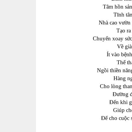
Tâm hồn sản
Tĩnh tâ
Nhà cao vườn 
Tạo ra
Chuyển xoay sức
Về già
Ít vào bệnh
Thể th
Ngồi thiền năn
Hàng ng
Cho lòng than
Đường đờ
Đến khi gi
Giúp ch
Để cho cuộc s