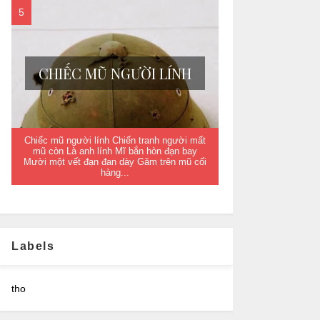
CHIẾC MŨ NGƯỜI LÍNH
Chiếc mũ người lính Chiến tranh người mất
mũ còn Là anh lính Mĩ bắn hòn đạn bay
Mười một vết đạn đan dày Găm trên mũ cối
hàng...
Labels
tho