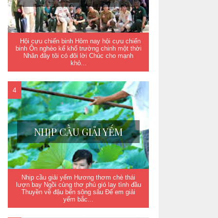
Hội cựu chiến binh Hôm nay hội cựu chiến
binh Ôn nghèo kể khổ trường chinh một thời
Nhân đây tôi có đôi lời Chúc cho mạnh
khỏ...
NHỊP CẦU GIẢI YẾM
Nhịp cầu giải yếm Hương thơm chè thái
lượn bay Ngồi cùng thơ phú gió lay tình đầu
Thuyền về đậu bến sông sâu Để em giải
yếm bắc...