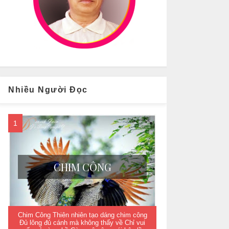
Nhiều Người Đọc
CHIM CÔNG
Chim Công Thiên nhiên tạo dáng chim công
Đủ lông đủ cánh mà không thấy về Chỉ vui