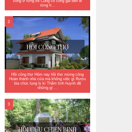
sống ở rừng kề Cùng cô công gái bên lề
rừng h...
HỒI CÔNG THỢ
Hồi công thợ Hôm nay hồi thợ mừng công
Hoàn thành nhà cửa mà không việc gì Rượu
bia chúc tụng ly kì Thắm tình huynh đệ
những gì ...
HỘI CỰU CHIẾN BINH