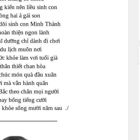
 kiến nên liều sinh con
òng hai ả gái son
 dõi sinh con Minh Thành
hoàn thiện ngon lành
ĩ dưỡng chỉ dành đi chơi
 du lịch muôn nơi
c khỏe làm vơi tuổi già
thân thiết chan hòa
 chúc món quà đầu xuân
i mà vẫn hành quân
ắc theo chân mọi người
bay bổng tiếng cười
khỏe sống mười năm sau ./