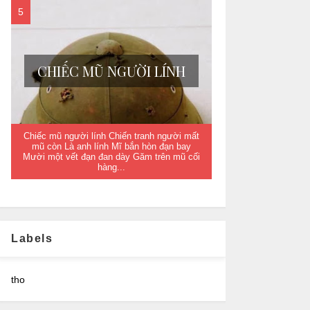
CHIẾC MŨ NGƯỜI LÍNH
Chiếc mũ người lính Chiến tranh người mất
mũ còn Là anh lính Mĩ bắn hòn đạn bay
Mười một vết đạn đan dày Găm trên mũ cối
hàng...
Labels
tho