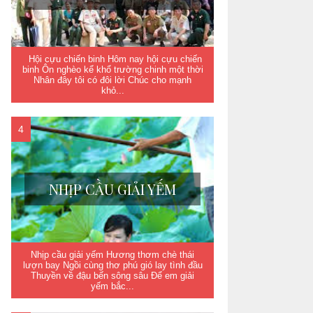
Hội cựu chiến binh Hôm nay hội cựu chiến
binh Ôn nghèo kể khổ trường chinh một thời
Nhân đây tôi có đôi lời Chúc cho mạnh
khỏ...
NHỊP CẦU GIẢI YẾM
Nhịp cầu giải yếm Hương thơm chè thái
lượn bay Ngồi cùng thơ phú gió lay tình đầu
Thuyền về đậu bến sông sâu Để em giải
yếm bắc...