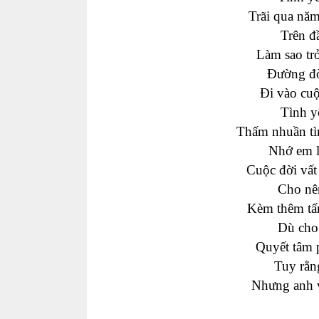
Trãi qua nă
Trên đ
Làm sao trở
Đường đờ
Đi vào cuộ
Tình y
Thấm nhuần tì
Nhớ em l
Cuộc đời vất
Cho nên
Kèm thêm tấ
Dù cho
Quyết tâm 
Tuy rằn
Nhưng anh vẫ