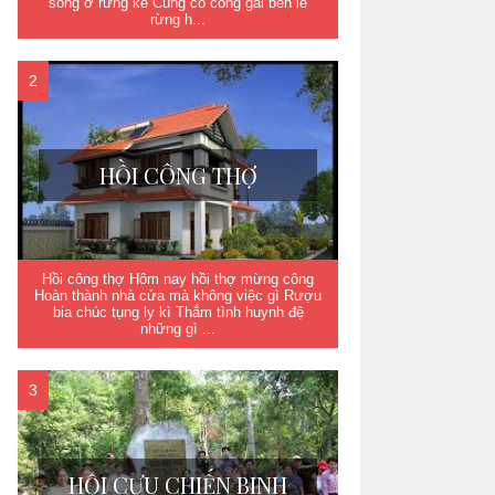
sống ở rừng kề Cùng cô công gái bên lề
rừng h...
HỒI CÔNG THỢ
Hồi công thợ Hôm nay hồi thợ mừng công
Hoàn thành nhà cửa mà không việc gì Rượu
bia chúc tụng ly kì Thắm tình huynh đệ
những gì ...
HỘI CỰU CHIẾN BINH