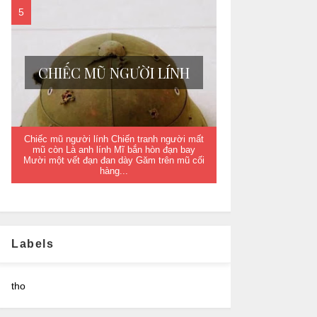
CHIẾC MŨ NGƯỜI LÍNH
Chiếc mũ người lính Chiến tranh người mất
mũ còn Là anh lính Mĩ bắn hòn đạn bay
Mười một vết đạn đan dày Găm trên mũ cối
hàng...
Labels
tho