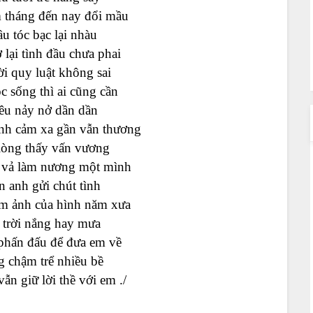
m tháng đến nay đổi mầu
ầu tóc bạc lại nhàu
 lại tình đầu chưa phai
i quy luật không sai
c sống thì ai cũng cần
êu nảy nở dần dần
nh cảm xa gần vẫn thương
òng thấy vấn vương
 vả làm nương một mình
 anh gửi chút tình
m ảnh của hình năm xưa
 trời nắng hay mưa
phấn đấu để đưa em về
g chậm trể nhiều bề
n giữ lời thề với em ./