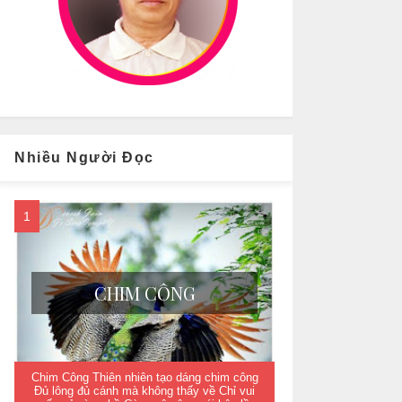
Nhiều Người Đọc
CHIM CÔNG
Chim Công Thiên nhiên tạo dáng chim công
Đủ lông đủ cánh mà không thấy về Chỉ vui