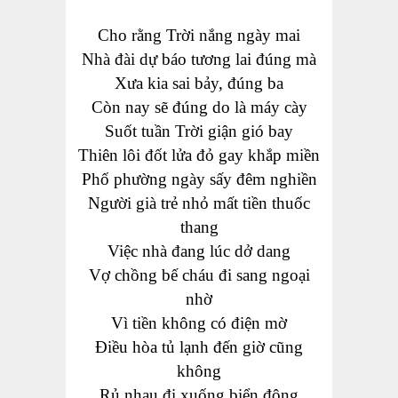
Cho rằng Trời nắng ngày mai
Nhà đài dự báo
tương lai đúng mà
Xưa
kia
sai bảy, đúng ba
Còn
n
a
y sẽ đúng
do là máy cày
Suốt tuần Trời giận
gió bay
Thiên lôi đốt
lửa đỏ gay khắp miền
Phố phường ngày sấy đêm
nghiền
Người già trẻ
nhỏ mất tiền thuốc
thang
Việc nhà đang lúc dở dang
Vợ chồng
bế cháu đi sang ngoại
nhờ
Vì
tiền
không c
ó
điện mờ
Điều hòa tủ lạnh đến giờ cũng
không
Rủ nhau đi
xuống biển
đông