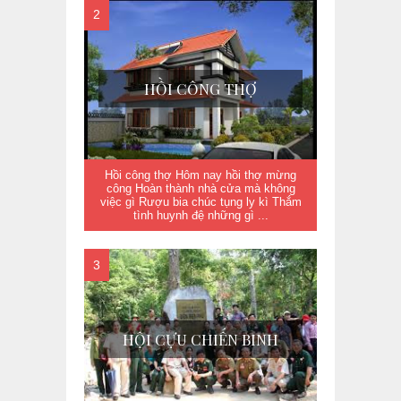
HỒI CÔNG THỢ
Hồi công thợ Hôm nay hồi thợ mừng
công Hoàn thành nhà cửa mà không
việc gì Rượu bia chúc tụng ly kì Thắm
tình huynh đệ những gì ...
HỘI CỰU CHIẾN BINH