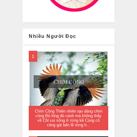
Nhiều Người Đọc
CHIM CÔNG
Chim Công Thiên nhiên tạo dáng chim
công Đủ lông đủ cánh mà không thấy
về Chỉ vui sống ở rừng kề Cùng cô
công gái bên lề rừng h...