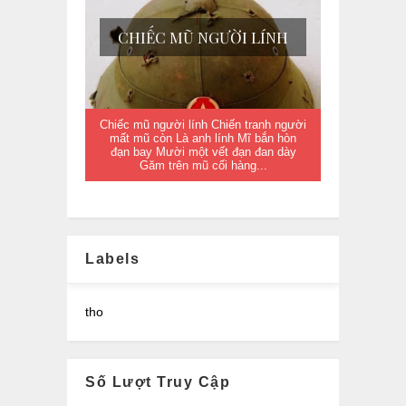
CHIẾC MŨ NGƯỜI LÍNH
Chiếc mũ người lính Chiến tranh người
mất mũ còn Là anh lính Mĩ bắn hòn
đạn bay Mười một vết đạn đan dày
Găm trên mũ cối hàng...
Labels
tho
Số Lượt Truy Cập