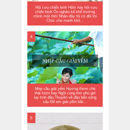
Hội cựu chiến binh Hôm nay hội cựu
chiến binh Ôn nghèo kể khổ trường
chinh một thời Nhân đây tôi có đôi lời
Chúc cho mạnh khỏ...
NHỊP CẦU GIẢI YẾM
Nhịp cầu giải yếm Hương thơm chè
thái lượn bay Ngồi cùng thơ phú gió
lay tình đầu Thuyền về đậu bến sông
sâu Để em giải yếm bắc...