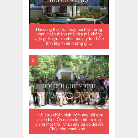
Hồi công thợ Hôm nay hồi thợ mừng
công Hoàn thành nhà cửa mà không
việc gì Rượu bia chúc tụng ly kì Thắm
tình huynh đệ những gì ...
HỘI CỰU CHIẾN BINH
Hội cựu chiến binh Hôm nay hội cựu
chiến binh Ôn nghèo kể khổ trường
chinh một thời Nhân đây tôi có đôi lời
Chúc cho mạnh khỏ...