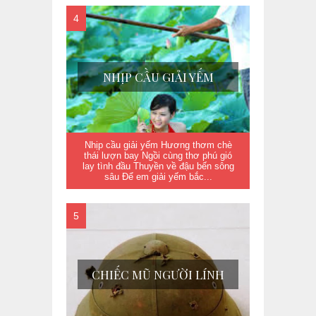
NHỊP CẦU GIẢI YẾM
Nhịp cầu giải yếm Hương thơm chè
thái lượn bay Ngồi cùng thơ phú gió
lay tình đầu Thuyền về đậu bến sông
sâu Để em giải yếm bắc...
CHIẾC MŨ NGƯỜI LÍNH