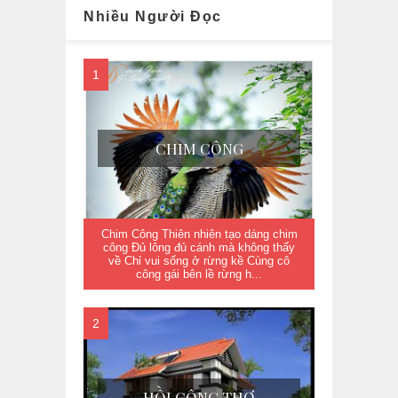
Nhiều Người Đọc
CHIM CÔNG
Chim Công Thiên nhiên tạo dáng chim
công Đủ lông đủ cánh mà không thấy
về Chỉ vui sống ở rừng kề Cùng cô
công gái bên lề rừng h...
HỒI CÔNG THỢ