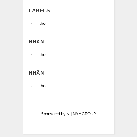
LABELS
tho
NHÃN
tho
NHÃN
tho
Sponsored by
&
|
NAMGROUP