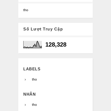
tho
Số Lượt Truy Cập
128,328
LABELS
tho
NHÃN
tho