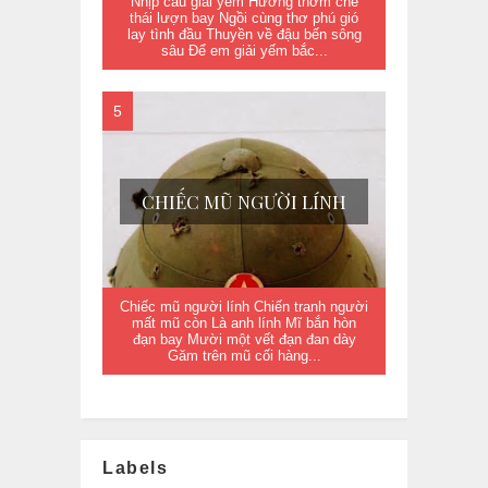
Nhịp cầu giải yếm Hương thơm chè
thái lượn bay Ngồi cùng thơ phú gió
lay tình đầu Thuyền về đậu bến sông
sâu Để em giải yếm bắc...
CHIẾC MŨ NGƯỜI LÍNH
Chiếc mũ người lính Chiến tranh người
mất mũ còn Là anh lính Mĩ bắn hòn
đạn bay Mười một vết đạn đan dày
Găm trên mũ cối hàng...
Labels