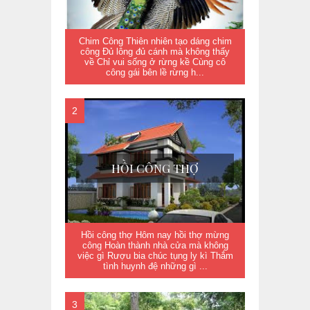
Chim Công Thiên nhiên tạo dáng chim
công Đủ lông đủ cánh mà không thấy
về Chỉ vui sống ở rừng kề Cùng cô
công gái bên lề rừng h...
HỒI CÔNG THỢ
Hồi công thợ Hôm nay hồi thợ mừng
công Hoàn thành nhà cửa mà không
việc gì Rượu bia chúc tụng ly kì Thắm
tình huynh đệ những gì ...