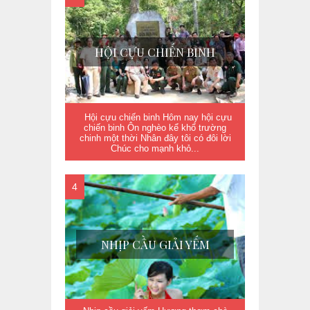
HỘI CỰU CHIẾN BINH
Hội cựu chiến binh Hôm nay hội cựu
chiến binh Ôn nghèo kể khổ trường
chinh một thời Nhân đây tôi có đôi lời
Chúc cho mạnh khỏ...
NHỊP CẦU GIẢI YẾM