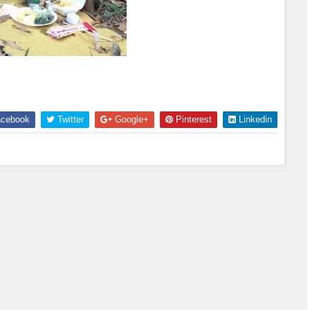
cebook
Twitter
Google+
Pinterest
Linkedin