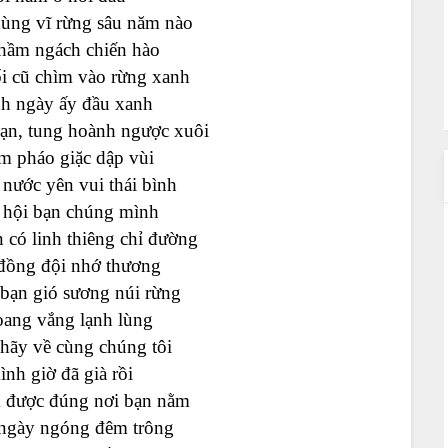
hùng vĩ
rừng sâu
năm nào
hầm ngách chiến hào
ối cũ chìm vào rừng xanh
h ngày ấy đầu xanh
n, tung hoành ngược xuôi
 pháo giặc dập vùi
 nước yên vui thái bình
y
hội bạn
chúng mình
n
có
linh thiêng chỉ đường
 đồng đội nhớ thương
 bạn gió sương núi rừng
ang vắng lạnh lùng
hãy về cùng chúng tôi
ình giờ đã già rồi
 được đúng nơi bạn nằm
ngày ngóng đêm trông