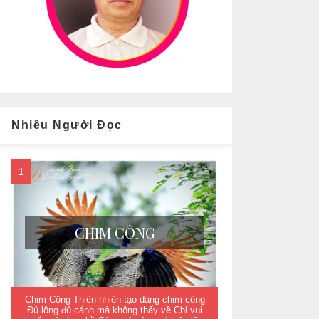
Nhiều Người Đọc
CHIM CÔNG
Chim Công Thiên nhiên tạo dáng chim công
Đủ lông đủ cánh mà không thấy về Chỉ vui