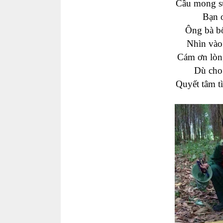
Cầu mong su
Bạn 
Ông bà bố
Nhìn vào
Cám ơn lòng
Dù cho
Quyết tâm t