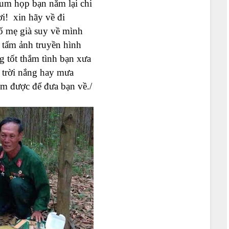
m họp bạn nằm lại chi
ơi
!
xin
hãy về đi
 mẹ già suy về mình
 tấm ảnh truyền hình
 tốt thắm tình bạn xưa
 trời nắng hay mưa
ìm được để đưa bạn về./