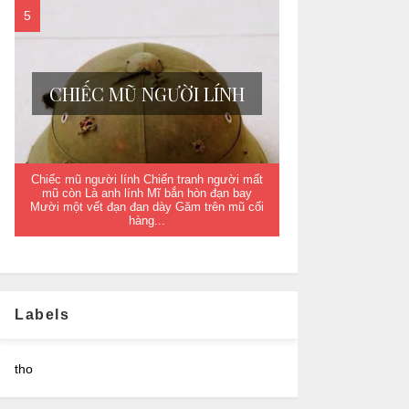
CHIẾC MŨ NGƯỜI LÍNH
Chiếc mũ người lính Chiến tranh người mất
mũ còn Là anh lính Mĩ bắn hòn đạn bay
Mười một vết đạn đan dày Găm trên mũ cối
hàng...
Labels
tho