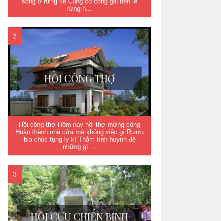
sống ở rừng kề Cùng cô công gái bên lề
rừng h...
HỒI CÔNG THỢ
Hồi công thợ Hôm nay hồi thợ mừng công
Hoàn thành nhà cửa mà không việc gì Rượu
bia chúc tụng ly kì Thắm tình huynh đệ
những gì ...
HỘI CỰU CHIẾN BINH