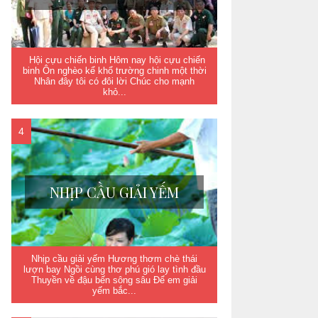
Hội cựu chiến binh Hôm nay hội cựu chiến
binh Ôn nghèo kể khổ trường chinh một thời
Nhân đây tôi có đôi lời Chúc cho mạnh
khỏ...
NHỊP CẦU GIẢI YẾM
Nhịp cầu giải yếm Hương thơm chè thái
lượn bay Ngồi cùng thơ phú gió lay tình đầu
Thuyền về đậu bến sông sâu Để em giải
yếm bắc...