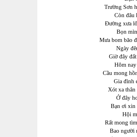
Trường Sơn 
Còn đâu 
Đường
xưa l
Bọn mìn
Mưa bom bão đạ
Ngày đêm
Giờ đây đất
Hôm na
Cầu mong hồ
Gia đình
Xót xa thân
Ở đây ho
Bạn ơi
xin
Hội
m
Rất mong tìm
Bao người 