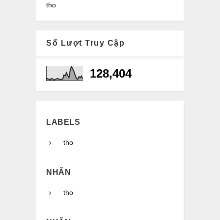
tho
Số Lượt Truy Cập
128,404
LABELS
tho
NHÃN
tho