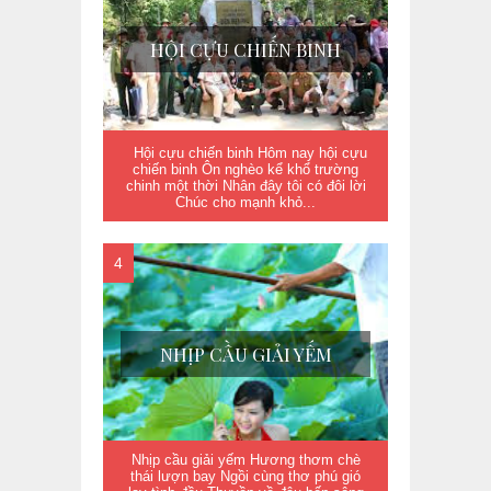
HỘI CỰU CHIẾN BINH
Hội cựu chiến binh Hôm nay hội cựu
chiến binh Ôn nghèo kể khổ trường
chinh một thời Nhân đây tôi có đôi lời
Chúc cho mạnh khỏ...
NHỊP CẦU GIẢI YẾM
Nhịp cầu giải yếm Hương thơm chè
thái lượn bay Ngồi cùng thơ phú gió