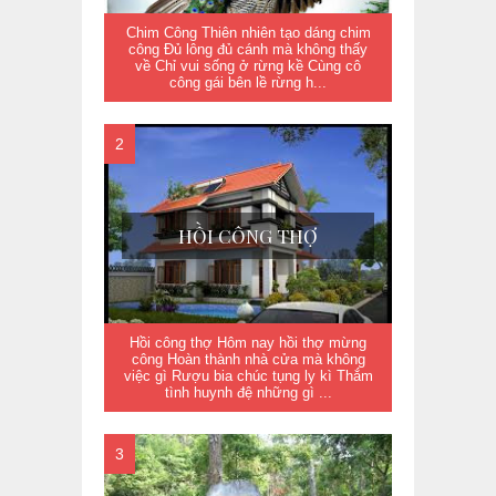
Chim Công Thiên nhiên tạo dáng chim
công Đủ lông đủ cánh mà không thấy
về Chỉ vui sống ở rừng kề Cùng cô
công gái bên lề rừng h...
HỒI CÔNG THỢ
Hồi công thợ Hôm nay hồi thợ mừng
công Hoàn thành nhà cửa mà không
việc gì Rượu bia chúc tụng ly kì Thắm
tình huynh đệ những gì ...