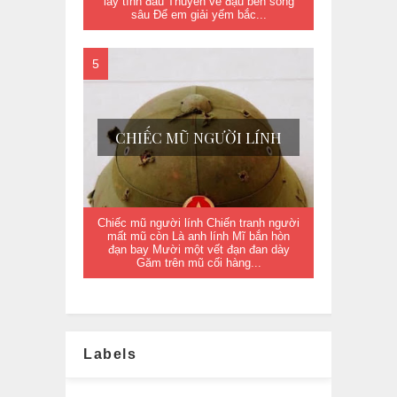
lay tình đầu Thuyền về đậu bến sông
sâu Để em giải yếm bắc...
CHIẾC MŨ NGƯỜI LÍNH
Chiếc mũ người lính Chiến tranh người
mất mũ còn Là anh lính Mĩ bắn hòn
đạn bay Mười một vết đạn đan dày
Găm trên mũ cối hàng...
Labels