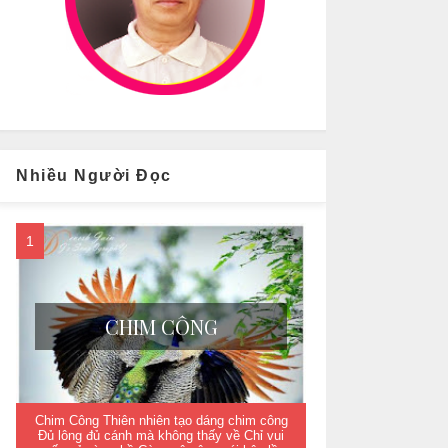
Nhiều Người Đọc
CHIM CÔNG
Chim Công Thiên nhiên tạo dáng chim công
Đủ lông đủ cánh mà không thấy về Chỉ vui