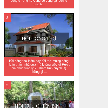
sống ở rừng kề Cùng cô công gái bên lề
rừng h...
HỒI CÔNG THỢ
Hồi công thợ Hôm nay hồi thợ mừng công
Hoàn thành nhà cửa mà không việc gì Rượu
bia chúc tụng ly kì Thắm tình huynh đệ
những gì ...
HỘI CỰU CHIẾN BINH