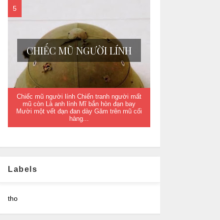
CHIẾC MŨ NGƯỜI LÍNH
Chiếc mũ người lính Chiến tranh người mất
mũ còn Là anh lính Mĩ bắn hòn đạn bay
Mười một vết đạn đan dày Găm trên mũ cối
hàng...
Labels
tho