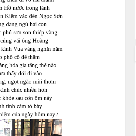
 Hồ nước trong lành
n Kiếm vào đền Ngọc Sơn
ng đang ngủ hai con
c phủ sơn son thiếp vàng
 cúng vái ông Hoàng
 kính Vua vàng nghìn năm
o phố cổ để thăm
àng hóa gia tăng thế nào
ưa thấy đói đi vào
ọng, ngọt ngào mùi thơm
kính chúc nhiều hơn
c khỏe sau cơn ốm này
nh tình cảm tỏ bày
niệm của ngày hôm nay./