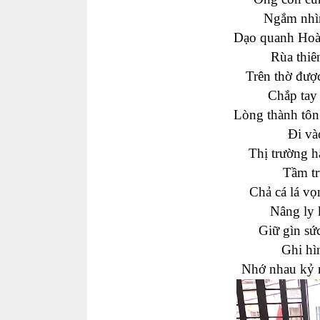
Ngắm nhìn
Dạo quanh Hoà
Rùa thiê
Trên thờ đượ
Chắp tay
Lòng thành tôn
Đi và
Thị trường h
Tầm tr
Chả cá lá v
Nâng ly 
Giữ gìn sứ
Ghi hì
Nhớ nhau kỷ 