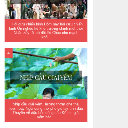
Hội cựu chiến binh Hôm nay hội cựu chiến
binh Ôn nghèo kể khổ trường chinh một thời
Nhân đây tôi có đôi lời Chúc cho mạnh
khỏ...
NHỊP CẦU GIẢI YẾM
Nhịp cầu giải yếm Hương thơm chè thái
lượn bay Ngồi cùng thơ phú gió lay tình đầu
Thuyền về đậu bến sông sâu Để em giải
yếm bắc...