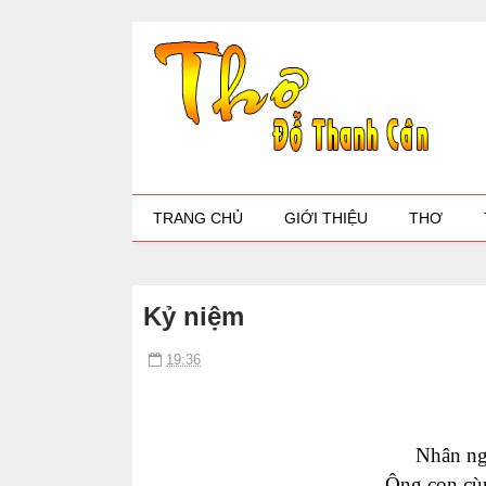
TRANG CHỦ
GIỚI THIỆU
THƠ
Kỷ niệm
19:36
Nhân ng
Ông con cù