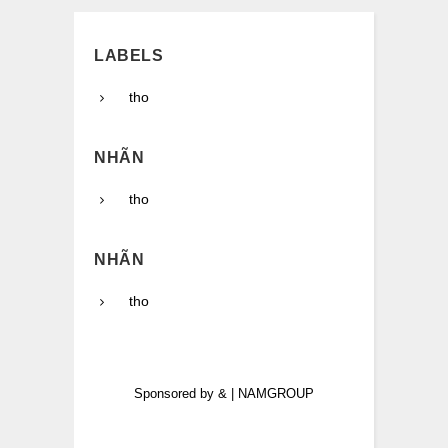
LABELS
tho
NHÃN
tho
NHÃN
tho
Sponsored by
&
|
NAMGROUP