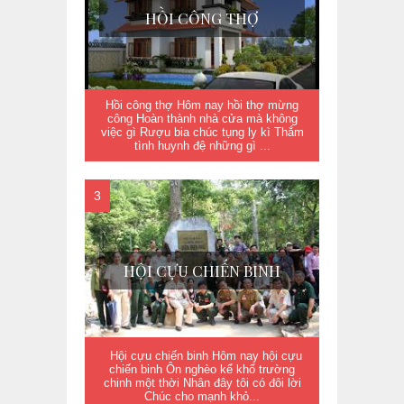
HỒI CÔNG THỢ
Hồi công thợ Hôm nay hồi thợ mừng
công Hoàn thành nhà cửa mà không
việc gì Rượu bia chúc tụng ly kì Thắm
tình huynh đệ những gì ...
HỘI CỰU CHIẾN BINH
Hội cựu chiến binh Hôm nay hội cựu
chiến binh Ôn nghèo kể khổ trường
chinh một thời Nhân đây tôi có đôi lời
Chúc cho mạnh khỏ...