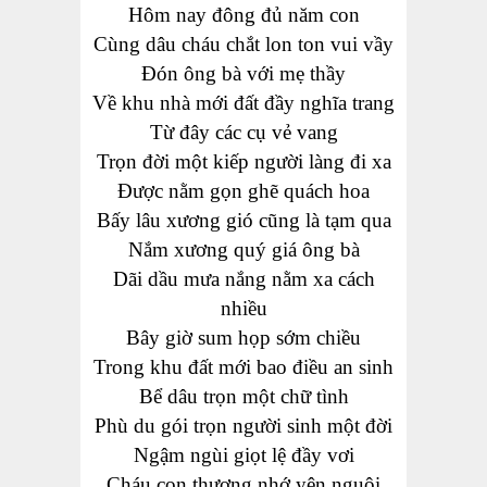
Hôm nay đông đủ năm con
Cùng dâu cháu chắt lon ton vui vầy
Đón ông bà với mẹ thầy
Về khu nhà mới đất đầy nghĩa trang
Từ đây các cụ vẻ vang
Trọn đời một kiếp người làng đi xa
Được nằm gọn ghẽ quách hoa
Bấy lâu xương gió cũng là tạm qua
Nắm xương quý giá ông bà
Dãi dầu mưa nắng nằm xa cách
nhiều
Bây giờ sum họp sớm chiều
Trong khu đất mới bao điều an sinh
Bể dâu trọn một chữ tình
Phù du gói trọn người sinh một đời
Ngậm ngùi giọt lệ đầy vơi
Cháu con thương nhớ yên nguôi