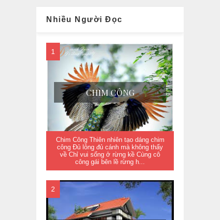
Nhiều Người Đọc
CHIM CÔNG
Chim Công Thiên nhiên tạo dáng chim
công Đủ lông đủ cánh mà không thấy
về Chỉ vui sống ở rừng kề Cùng cô
công gái bên lề rừng h...