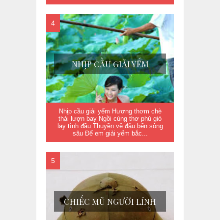
NHỊP CẦU GIẢI YẾM
Nhịp cầu giải yếm Hương thơm chè
thái lượn bay Ngồi cùng thơ phú gió
lay tình đầu Thuyền về đậu bến sông
sâu Để em giải yếm bắc...
CHIẾC MŨ NGƯỜI LÍNH