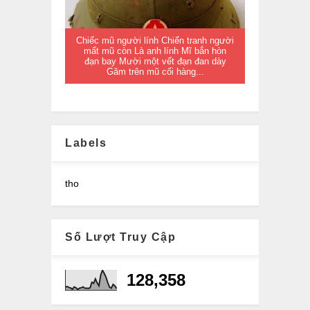
Chiếc mũ người lính Chiến tranh người
mất mũ còn Là anh lính Mĩ bắn hòn
đạn bay Mười một vết đạn đan dày
Găm trên mũ cối hàng...
Labels
tho
Số Lượt Truy Cập
128,358