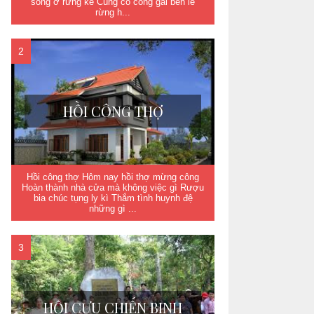
sống ở rừng kề Cùng cô công gái bên lề
rừng h...
HỒI CÔNG THỢ
Hồi công thợ Hôm nay hồi thợ mừng công
Hoàn thành nhà cửa mà không việc gì Rượu
bia chúc tụng ly kì Thắm tình huynh đệ
những gì ...
HỘI CỰU CHIẾN BINH