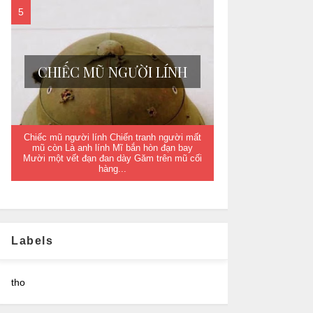
CHIẾC MŨ NGƯỜI LÍNH
Chiếc mũ người lính Chiến tranh người mất
mũ còn Là anh lính Mĩ bắn hòn đạn bay
Mười một vết đạn đan dày Găm trên mũ cối
hàng...
Labels
tho