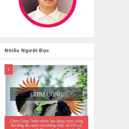
Nhiều Người Đọc
CHIM CÔNG
Chim Công Thiên nhiên tạo dáng chim công
Đủ lông đủ cánh mà không thấy về Chỉ vui