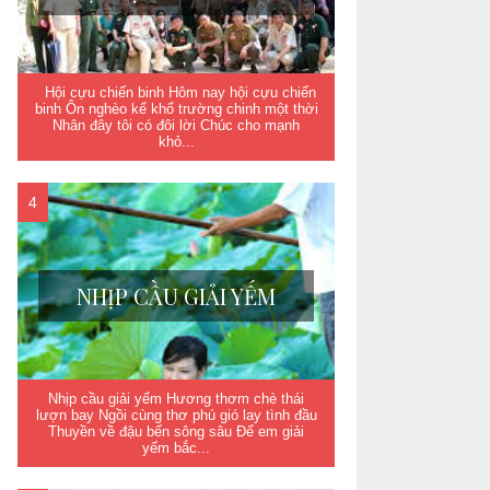
Hội cựu chiến binh Hôm nay hội cựu chiến
binh Ôn nghèo kể khổ trường chinh một thời
Nhân đây tôi có đôi lời Chúc cho mạnh
khỏ...
NHỊP CẦU GIẢI YẾM
Nhịp cầu giải yếm Hương thơm chè thái
lượn bay Ngồi cùng thơ phú gió lay tình đầu
Thuyền về đậu bến sông sâu Để em giải
yếm bắc...