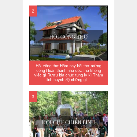
HỒI CÔNG THỢ
Hồi công thợ Hôm nay hồi thợ mừng
công Hoàn thành nhà cửa mà không
việc gì Rượu bia chúc tụng ly kì Thắm
tình huynh đệ những gì ...
HỘI CỰU CHIẾN BINH