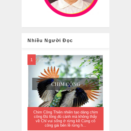
Nhiều Người Đọc
CHIM CÔNG
Chim Công Thiên nhiên tạo dáng chim
công Đủ lông đủ cánh mà không thấy
về Chỉ vui sống ở rừng kề Cùng cô
công gái bên lề rừng h...