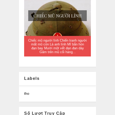
CHIẾC MŨ NGƯỜI LÍNH
Chiếc mũ người lính Chiến tranh người
mất mũ còn Là anh lính Mĩ bắn hòn
đạn bay Mười một vết đạn đan dày
Găm trên mũ cối hàng...
Labels
tho
Số Lượt Truy Cập