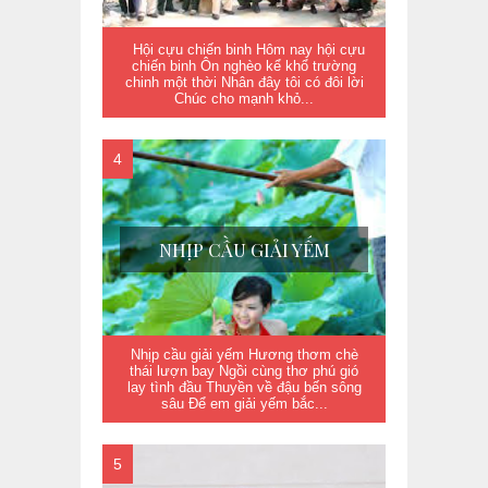
Hội cựu chiến binh Hôm nay hội cựu
chiến binh Ôn nghèo kể khổ trường
chinh một thời Nhân đây tôi có đôi lời
Chúc cho mạnh khỏ...
NHỊP CẦU GIẢI YẾM
Nhịp cầu giải yếm Hương thơm chè
thái lượn bay Ngồi cùng thơ phú gió
lay tình đầu Thuyền về đậu bến sông
sâu Để em giải yếm bắc...