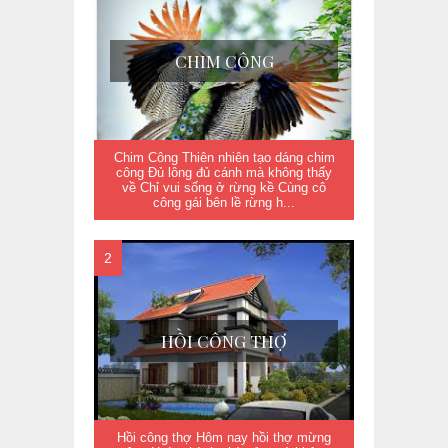
CHIM CÔNG
Chim Công Thiên nhiên tạo dáng chim
công Đủ lông đủ cánh mà không thấy
về Chỉ vui sống ở rừng kề Cùng cô
công gái bên lề rừng h...
HỒI CÔNG THỢ
Hồi công thợ Hôm nay hồi thợ mừng