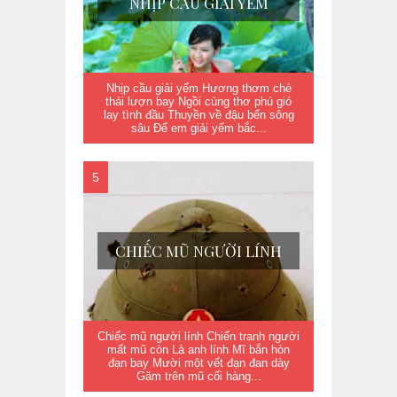
NHỊP CẦU GIẢI YẾM
Nhịp cầu giải yếm Hương thơm chè
thái lượn bay Ngồi cùng thơ phú gió
lay tình đầu Thuyền về đậu bến sông
sâu Để em giải yếm bắc...
CHIẾC MŨ NGƯỜI LÍNH
Chiếc mũ người lính Chiến tranh người
mất mũ còn Là anh lính Mĩ bắn hòn
đạn bay Mười một vết đạn đan dày
Găm trên mũ cối hàng...