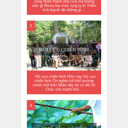
công Hoàn thành nhà cửa mà không
việc gì Rượu bia chúc tụng ly kì Thắm
tình huynh đệ những gì ...
HỘI CỰU CHIẾN BINH
Hội cựu chiến binh Hôm nay hội cựu
chiến binh Ôn nghèo kể khổ trường
chinh một thời Nhân đây tôi có đôi lời
Chúc cho mạnh khỏ...