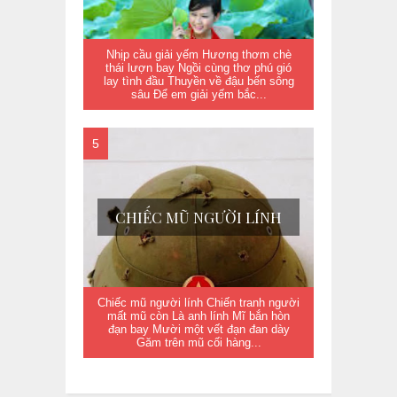
Nhịp cầu giải yếm Hương thơm chè
thái lượn bay Ngồi cùng thơ phú gió
lay tình đầu Thuyền về đậu bến sông
sâu Để em giải yếm bắc...
CHIẾC MŨ NGƯỜI LÍNH
Chiếc mũ người lính Chiến tranh người
mất mũ còn Là anh lính Mĩ bắn hòn
đạn bay Mười một vết đạn đan dày
Găm trên mũ cối hàng...