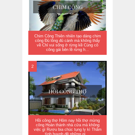
CHIM CÔNG
Chim Công Thiên nhiên tạo dáng chim
công Đủ lông đủ cánh mà không thấy
về Chỉ vui sống ở rừng kề Cùng cô
công gái bên lề rừng h...
HỒI CÔNG THỢ
Hồi công thợ Hôm nay hồi thợ mừng
công Hoàn thành nhà cửa mà không
việc gì Rượu bia chúc tụng ly kì Thắm
tình huynh đệ những gì ...