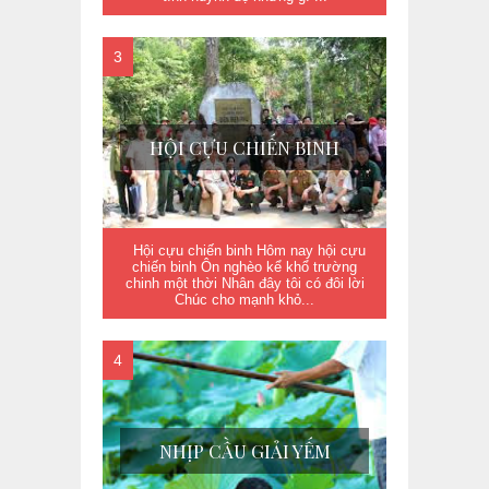
HỘI CỰU CHIẾN BINH
Hội cựu chiến binh Hôm nay hội cựu
chiến binh Ôn nghèo kể khổ trường
chinh một thời Nhân đây tôi có đôi lời
Chúc cho mạnh khỏ...
NHỊP CẦU GIẢI YẾM