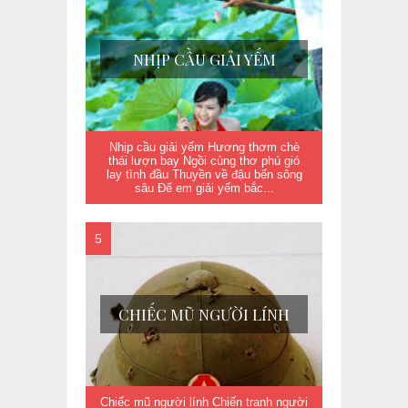
NHỊP CẦU GIẢI YẾM
Nhịp cầu giải yếm Hương thơm chè
thái lượn bay Ngồi cùng thơ phú gió
lay tình đầu Thuyền về đậu bến sông
sâu Để em giải yếm bắc...
CHIẾC MŨ NGƯỜI LÍNH
Chiếc mũ người lính Chiến tranh người