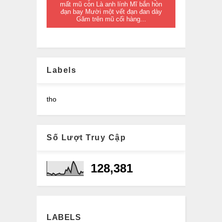
mất mũ còn Là anh lính Mĩ bắn hòn
đạn bay Mười một vết đạn đan dày
Găm trên mũ cối hàng...
Labels
tho
Số Lượt Truy Cập
128,381
LABELS