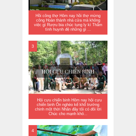
Hồi công thợ Hôm nay hồi thợ mừng
công Hoàn thành nhà cửa mà không
việc gì Rượu bia chúc tụng ly kì Thắm
tình huynh đệ những gì ...
HỘI CỰU CHIẾN BINH
Hội cựu chiến binh Hôm nay hội cựu
chiến binh Ôn nghèo kể khổ trường
chinh một thời Nhân đây tôi có đôi lời
Chúc cho mạnh khỏ...