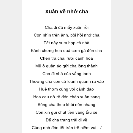
X
uân về nhớ cha
Cha đi đã mấy xuân r
ồi
Con nhìn trên ảnh, bồi hồi nhớ cha
Tết này sum họp cả nhà
Bánh chưng hoa quả cơm gà đón cha
Chén trà chai rượi cành hoa
Mũ ô quần áo gửi cha lòng thành
Cha đi nhà của vắng tanh
Thương cha con cứ loanh quanh ra vào
Huệ thơm cùng với cành đào
Hoa cau nở rộ đón chào xuân sang
Bóng cha theo khói nén nhang
Con xin gửi chút tiền vàng tầu xe
Để cha trang trải đi về
Cùng nhà đón tết tràn trề niềm vui…/