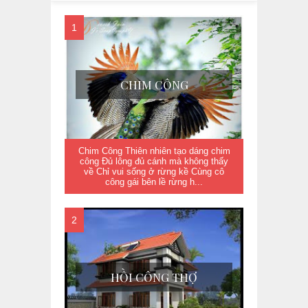
CHIM CÔNG
Chim Công Thiên nhiên tạo dáng chim
công Đủ lông đủ cánh mà không thấy
về Chỉ vui sống ở rừng kề Cùng cô
công gái bên lề rừng h...
HỒI CÔNG THỢ