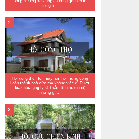
sống ở rừng kề Cùng cô công gái bên lề
rừng h...
HỒI CÔNG THỢ
Hồi công thợ Hôm nay hồi thợ mừng công
Hoàn thành nhà cửa mà không việc gì Rượu
bia chúc tụng ly kì Thắm tình huynh đệ
những gì ...
HỘI CỰU CHIẾN BINH