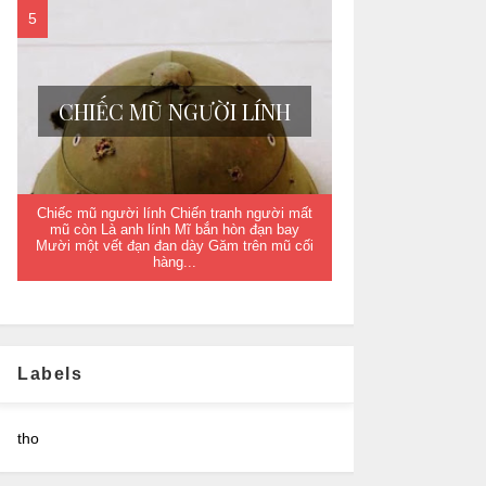
CHIẾC MŨ NGƯỜI LÍNH
Chiếc mũ người lính Chiến tranh người mất
mũ còn Là anh lính Mĩ bắn hòn đạn bay
Mười một vết đạn đan dày Găm trên mũ cối
hàng...
Labels
tho