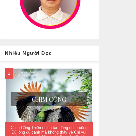
Nhiều Người Đọc
CHIM CÔNG
Chim Công Thiên nhiên tạo dáng chim công
Đủ lông đủ cánh mà không thấy về Chỉ vui