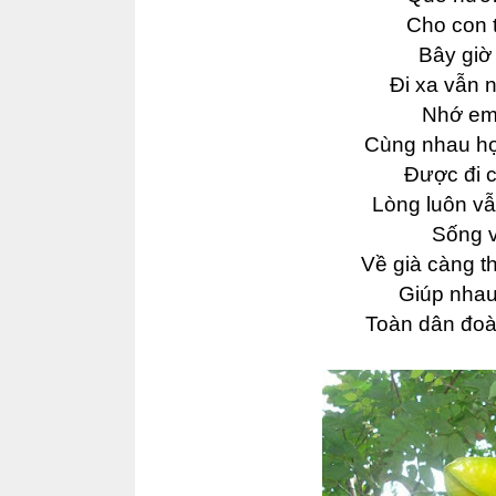
Cho con t
Bây giờ
Đi xa vẫn 
Nhớ em 
Cùng nhau họ
Được đi 
Lòng luôn vẫ
Sống v
Về già càng t
Giúp nhau
Toàn dân đoà