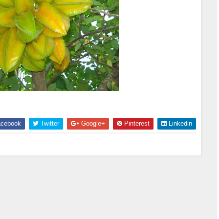
cebook
Twitter
Google+
Pinterest
Linkedin