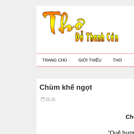
TRANG CHỦ
GIỚI THIỆU
THƠ
Chùm khế ngọt
06:16
Ch
“Quê hươn