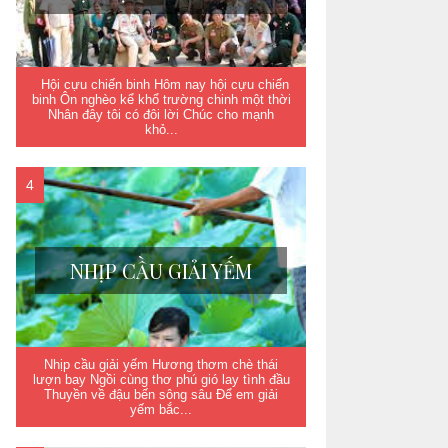
Hội cựu chiến binh Hôm nay hội cựu chiến
binh Ôn nghèo kể khổ trường chinh một thời
Nhân đây tôi có đôi lời Chúc cho mạnh
khỏ...
NHỊP CẦU GIẢI YẾM
Nhịp cầu giải yếm Hương thơm chè thái
lượn bay Ngồi cùng thơ phú gió lay tình đầu
Thuyền về đậu bến sông sâu Để em giải
yếm bắc...