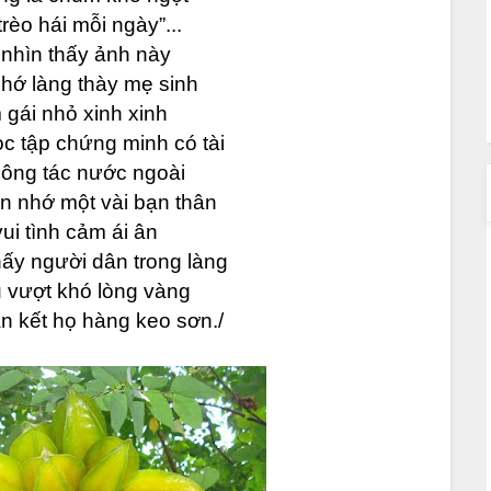
rèo hái mỗi ngày”...
 nhìn thấy ảnh này
nhớ làng thày mẹ sinh
gái nhỏ xinh xinh
c tập chứng minh có tài
công tác nước ngoài
n nhớ một vài bạn thân
ui tình cảm ái ân
hấy người dân trong làng
 vượt khó lòng vàng
n kết họ hàng keo sơn./