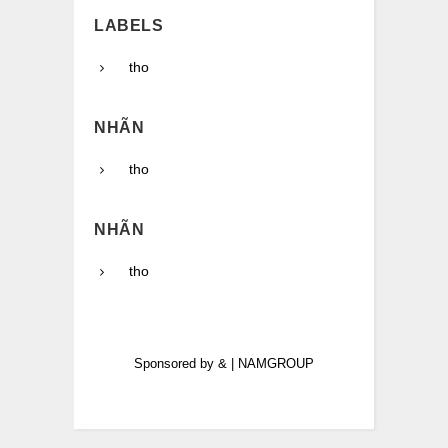
LABELS
tho
NHÃN
tho
NHÃN
tho
Sponsored by
&
|
NAMGROUP