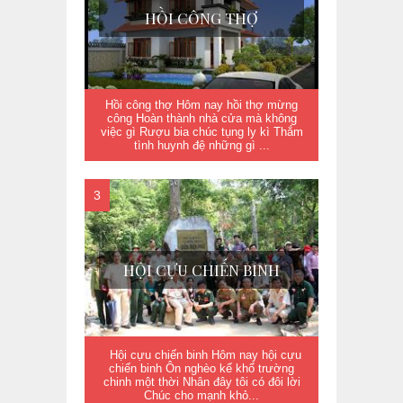
HỒI CÔNG THỢ
Hồi công thợ Hôm nay hồi thợ mừng
công Hoàn thành nhà cửa mà không
việc gì Rượu bia chúc tụng ly kì Thắm
tình huynh đệ những gì ...
HỘI CỰU CHIẾN BINH
Hội cựu chiến binh Hôm nay hội cựu
chiến binh Ôn nghèo kể khổ trường
chinh một thời Nhân đây tôi có đôi lời
Chúc cho mạnh khỏ...