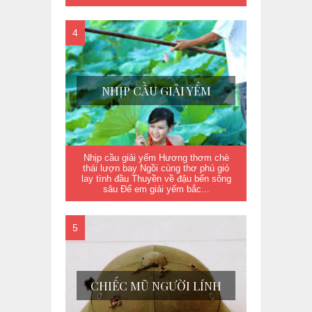
NHỊP CẦU GIẢI YẾM
Nhịp cầu giải yếm Hương thơm chè
thái lượn bay Ngồi cùng thơ phú gió
lay tình đầu Thuyền về đậu bến sông
sâu Để em giải yếm bắc...
CHIẾC MŨ NGƯỜI LÍNH