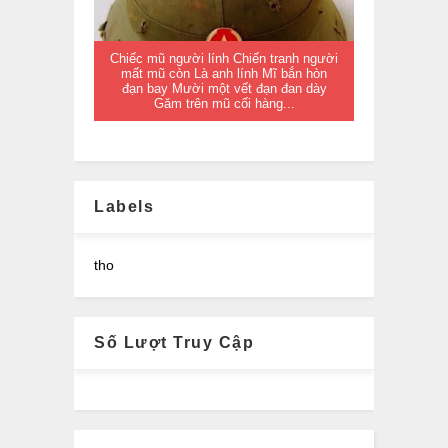
Chiếc mũ người lính Chiến tranh người
mất mũ còn Là anh lính Mĩ bắn hòn
đạn bay Mười một vết đạn đan dày
Găm trên mũ cối hàng...
Labels
tho
Số Lượt Truy Cập