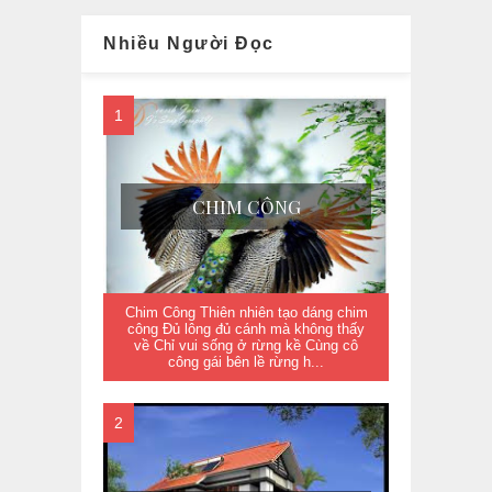
Nhiều Người Đọc
CHIM CÔNG
Chim Công Thiên nhiên tạo dáng chim
công Đủ lông đủ cánh mà không thấy
về Chỉ vui sống ở rừng kề Cùng cô
công gái bên lề rừng h...