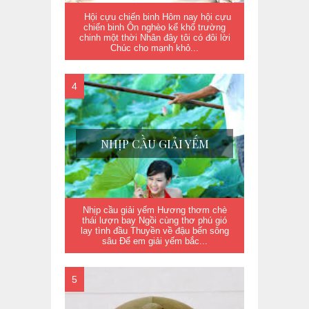
Hội cựu chiến binh Hôm nay hội cựu
chiến binh Ôn nghèo kể khổ trường
chinh một thời Nhân đây tôi có đôi lời
Chúc cho mạnh khỏ...
NHỊP CẦU GIẢI YẾM
Nhịp cầu giải yếm Hương thơm chè
thái lượn bay Ngồi cùng thơ phú gió
lay tình đầu Thuyền về đậu bến sông
sâu Để em giải yếm bắc...