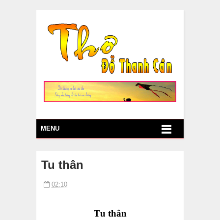
MENU
Tu thân
02:10
T
u thân