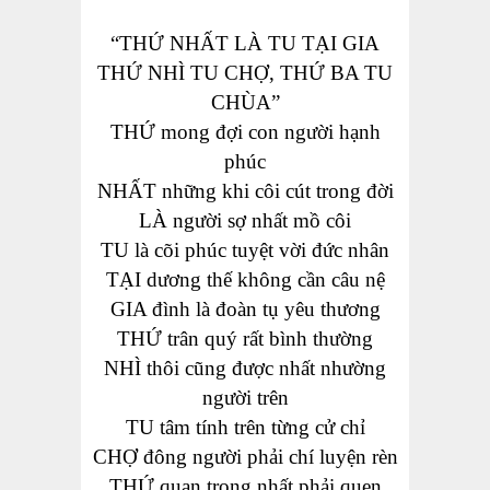
“THỨ NHẤT LÀ TU TẠI GIA
THỨ NHÌ TU CHỢ, THỨ BA TU
CHÙA”
THỨ mong đợi con người hạnh
phúc
NHẤT những khi côi cút trong đời
LÀ người sợ nhất
mồ
côi
TU là cõi phúc tuyệt vời đức nhân
TẠI dương thế không cần câu nệ
GIA đình là
đoàn tụ
yêu thương
THỨ trân quý rất bình thường
NHÌ thôi cũng được nhất nhường
người
trên
TU tâm tính trên từng cử chỉ
CH
Ợ
đông người phải chí luyện rèn
THỨ quan trọng nhất phải quen