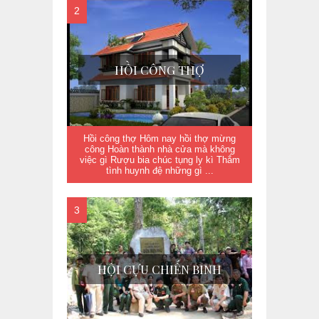
HỒI CÔNG THỢ
Hồi công thợ Hôm nay hồi thợ mừng
công Hoàn thành nhà cửa mà không
việc gì Rượu bia chúc tụng ly kì Thắm
tình huynh đệ những gì ...
HỘI CỰU CHIẾN BINH