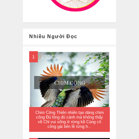
Nhiều Người Đọc
CHIM CÔNG
Chim Công Thiên nhiên tạo dáng chim
công Đủ lông đủ cánh mà không thấy
về Chỉ vui sống ở rừng kề Cùng cô
công gái bên lề rừng h...