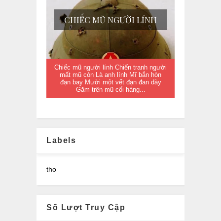
CHIẾC MŨ NGƯỜI LÍNH
Chiếc mũ người lính Chiến tranh người
mất mũ còn Là anh lính Mĩ bắn hòn
đạn bay Mười một vết đạn đan dày
Găm trên mũ cối hàng...
Labels
tho
Số Lượt Truy Cập