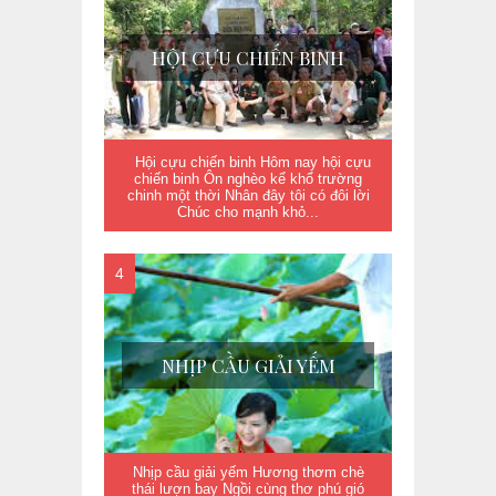
HỘI CỰU CHIẾN BINH
Hội cựu chiến binh Hôm nay hội cựu
chiến binh Ôn nghèo kể khổ trường
chinh một thời Nhân đây tôi có đôi lời
Chúc cho mạnh khỏ...
NHỊP CẦU GIẢI YẾM
Nhịp cầu giải yếm Hương thơm chè
thái lượn bay Ngồi cùng thơ phú gió