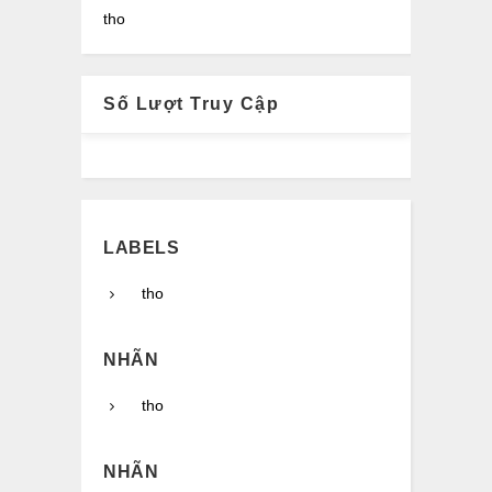
tho
Số Lượt Truy Cập
LABELS
tho
NHÃN
tho
NHÃN