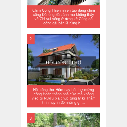
Chim Công Thiên nhiên tạo dáng chim
công Đủ lông đủ cánh mà không thấy
về Chỉ vui sống ở rừng kề Cùng cô
công gái bên lề rừng h...
HỒI CÔNG THỢ
Hồi công thợ Hôm nay hồi thợ mừng
công Hoàn thành nhà cửa mà không
việc gì Rượu bia chúc tụng ly kì Thắm
tình huynh đệ những gì ...