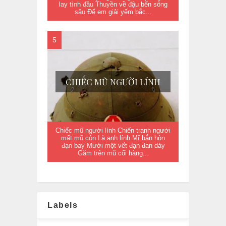
lay tình đầu Thuyền về đậu bến sông
sâu Để em giải yếm bắc...
CHIẾC MŨ NGƯỜI LÍNH
Chiếc mũ người lính Chiến tranh người
mất mũ còn Là anh lính Mĩ bắn hòn
đạn bay Mười một vết đạn đan dày
Găm trên mũ cối hàng...
Labels