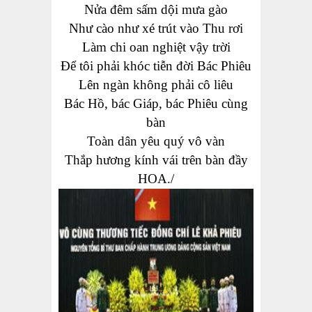
Nửa đêm sấm dội mưa gào
Như cào như xé trút vào Thu rơi
Làm
chi oan nghiệt vậy trời
Để tôi phải khóc
tiễn
đời Bác Phiêu
Lên ngàn không phải cô liêu
Bác Hồ, bác Giáp, bác Phiêu cùng
bàn
Toàn dân yêu quý vô vàn
Thắp hương kính vái trên bàn đầy
HOA./