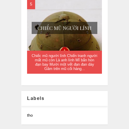
CHIẾC MŨ NGƯỜI LÍNH
Chiếc mũ người lính Chiến tranh người
mất mũ còn Là anh lính Mĩ bắn hòn
đạn bay Mười một vết đạn đan dày
Găm trên mũ cối hàng...
Labels
tho