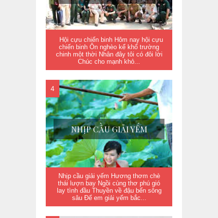
Hội cựu chiến binh Hôm nay hội cựu
chiến binh Ôn nghèo kể khổ trường
chinh một thời Nhân đây tôi có đôi lời
Chúc cho mạnh khỏ...
NHỊP CẦU GIẢI YẾM
Nhịp cầu giải yếm Hương thơm chè
thái lượn bay Ngồi cùng thơ phú gió
lay tình đầu Thuyền về đậu bến sông
sâu Để em giải yếm bắc...