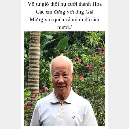
Vô tư gió thổi nụ cười thành Hoa
Các em đứng với
ông
Già
Mừng
vui quên cả mình đà
tám
mươi./