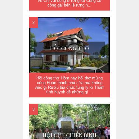
về Chỉ vui sống ở rừng kề Cùng cô
công gái bên lề rừng h...
HỒI CÔNG THỢ
Hồi công thợ Hôm nay hồi thợ mừng
công Hoàn thành nhà cửa mà không
việc gì Rượu bia chúc tụng ly kì Thắm
tình huynh đệ những gì ...
HỘI CỰU CHIẾN BINH