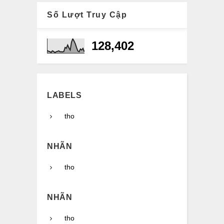
Số Lượt Truy Cập
128,402
LABELS
tho
NHÃN
tho
NHÃN
tho