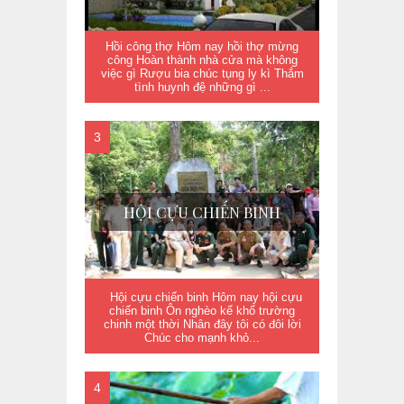
Hồi công thợ Hôm nay hồi thợ mừng
công Hoàn thành nhà cửa mà không
việc gì Rượu bia chúc tụng ly kì Thắm
tình huynh đệ những gì ...
HỘI CỰU CHIẾN BINH
Hội cựu chiến binh Hôm nay hội cựu
chiến binh Ôn nghèo kể khổ trường
chinh một thời Nhân đây tôi có đôi lời
Chúc cho mạnh khỏ...