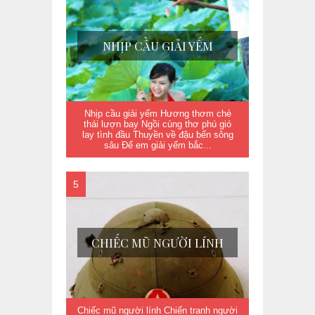
NHỊP CẦU GIẢI YẾM
Nhịp cầu giải yếm Hương thơm chè
thái lượn bay Ngồi cùng thơ phú gió
lay tình đầu Thuyền về đậu bến sông
sâu Để em giải yếm bắc...
CHIẾC MŨ NGƯỜI LÍNH
Chiếc mũ người lính Chiến tranh người