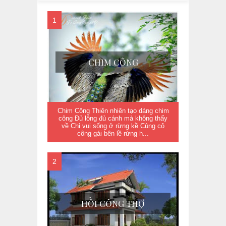
CHIM CÔNG
Chim Công Thiên nhiên tạo dáng chim
công Đủ lông đủ cánh mà không thấy
về Chỉ vui sống ở rừng kề Cùng cô
công gái bên lề rừng h...
HỒI CÔNG THỢ