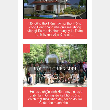
Hồi công thợ Hôm nay hồi thợ mừng
công Hoàn thành nhà cửa mà không
việc gì Rượu bia chúc tụng ly kì Thắm
tình huynh đệ những gì ...
HỘI CỰU CHIẾN BINH
Hội cựu chiến binh Hôm nay hội cựu
chiến binh Ôn nghèo kể khổ trường
chinh một thời Nhân đây tôi có đôi lời
Chúc cho mạnh khỏ...