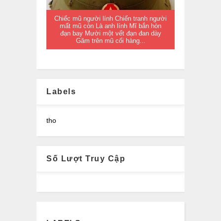
Chiếc mũ người lính Chiến tranh người
mất mũ còn Là anh lính Mĩ bắn hòn
đạn bay Mười một vết đạn đan dày
Găm trên mũ cối hàng...
Labels
tho
Số Lượt Truy Cập