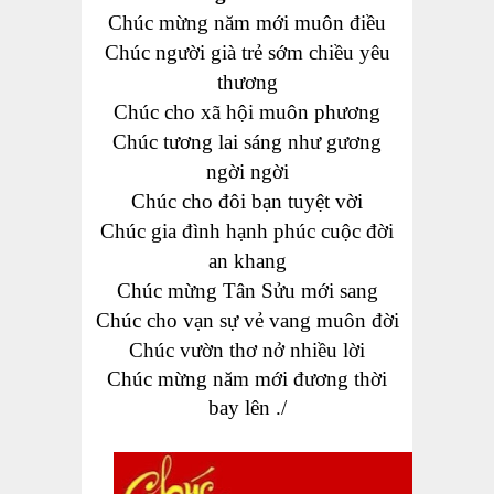
Chúc m
ừng
năm
mới muôn điều
Chúc
người
già trẻ
sớm chiều
yêu
thương
Chúc
cho
xã hội
muôn phương
Chúc tương lai sáng
như gương
ngời ngời
Chúc
cho đôi bạn
tuyệt vời
Chúc gia đình
hạnh phúc cuộc đời
an khang
Chúc mừng
T
ân Sửu mới sang
Chúc
cho
vạn sự vẻ vang
muôn đời
Chúc vườn thơ
nở nhiều lời
Chúc mừng năm mới đương thời
bay lên ./