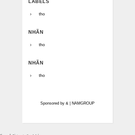
LABELS
tho
NHÃN
tho
NHÃN
tho
Sponsored by
&
|
NAMGROUP