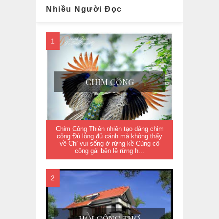
Nhiều Người Đọc
CHIM CÔNG
Chim Công Thiên nhiên tạo dáng chim
công Đủ lông đủ cánh mà không thấy
về Chỉ vui sống ở rừng kề Cùng cô
công gái bên lề rừng h...
HỒI CÔNG THỢ