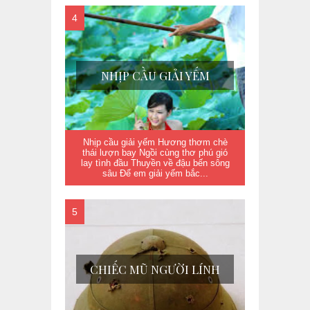
NHỊP CẦU GIẢI YẾM
Nhịp cầu giải yếm Hương thơm chè
thái lượn bay Ngồi cùng thơ phú gió
lay tình đầu Thuyền về đậu bến sông
sâu Để em giải yếm bắc...
CHIẾC MŨ NGƯỜI LÍNH