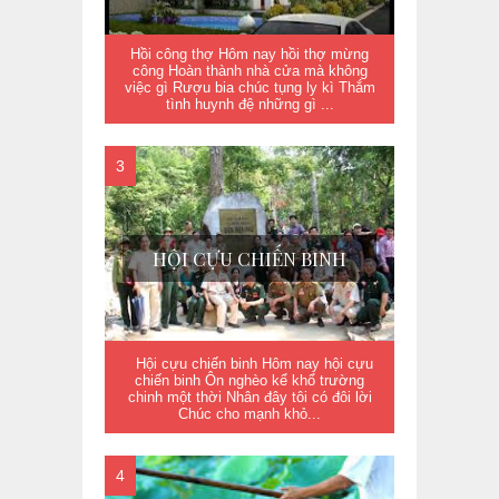
Hồi công thợ Hôm nay hồi thợ mừng
công Hoàn thành nhà cửa mà không
việc gì Rượu bia chúc tụng ly kì Thắm
tình huynh đệ những gì ...
HỘI CỰU CHIẾN BINH
Hội cựu chiến binh Hôm nay hội cựu
chiến binh Ôn nghèo kể khổ trường
chinh một thời Nhân đây tôi có đôi lời
Chúc cho mạnh khỏ...