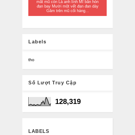
mất mũ còn Là anh lính Mĩ bắn hòn
đạn bay Mười một vết đạn đan dày
Găm trên mũ cối hàng...
Labels
tho
Số Lượt Truy Cập
128,319
LABELS