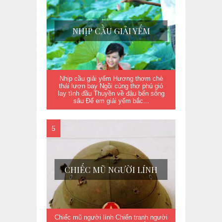
NHỊP CẦU GIẢI YẾM
Nhịp cầu giải yếm Hương thơm chè
thái lượn bay Ngồi cùng thơ phú gió
lay tình đầu Thuyền về đậu bến sông
sâu Để em giải yếm bắc...
CHIẾC MŨ NGƯỜI LÍNH
Chiếc mũ người lính Chiến tranh người