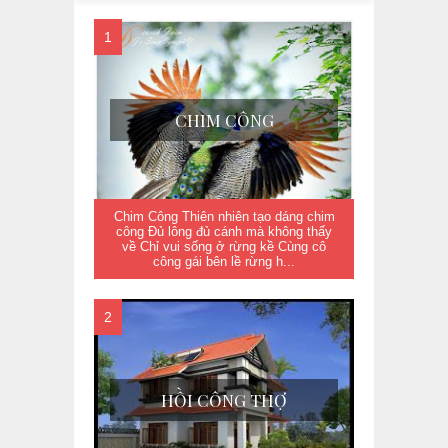
CHIM CÔNG
Chim Công Thiên nhiên tạo dáng chim
công Đủ lông đủ cánh mà không thấy
về Chỉ vui sống ở rừng kề Cùng cô
công gái bên lề rừng h...
HỒI CÔNG THỢ