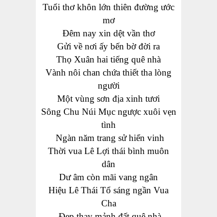
Tuổi thơ khôn lớn thiên đường ước
mơ
Đêm
nay
xin
dệt
vần thơ
Gửi về nơi ấy bến bờ
đời
ra
Thọ Xuân hai tiếng quê nhà
Vành nôi chan chứa thiết tha lòng
người
Một vùng
sơn địa xinh tươi
Sông Chu Núi Mục ngược xuôi vẹn
tình
Ngàn năm
trang sử hiển vinh
Thời vua
Lê Lợi thái bình muôn
dân
Dư âm còn mãi vang ngân
Hiệu Lê Thái Tổ sáng ngần Vua
Cha
Đẹp thay mảnh đất quê nhà